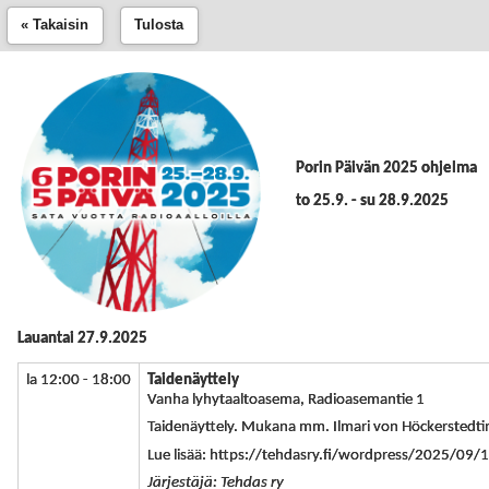
« Takaisin
Tulosta
Porin Päivän 2025 ohjelma
to 25.9. - su 28.9.2025
Lauantai 27.9.2025
la 12:00 - 18:00
Taidenäyttely
Vanha lyhytaaltoasema, Radioasemantie 1
Taidenäyttely. Mukana mm. Ilmari von Höckerstedti
Lue lisää: https://tehdasry.fi/wordpress/2025/09/
Järjestäjä: Tehdas ry