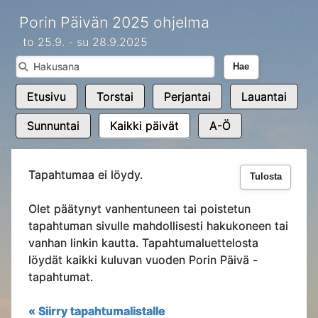
Porin Päivän 2025 ohjelma
to 25.9. - su 28.9.2025
Hae
Etusivu
Torstai
Perjantai
Lauantai
Sunnuntai
Kaikki päivät
A-Ö
Tapahtumaa ei löydy.
Tulosta
Olet päätynyt vanhentuneen tai poistetun
tapahtuman sivulle mahdollisesti hakukoneen tai
vanhan linkin kautta. Tapahtumaluettelosta
löydät kaikki kuluvan vuoden Porin Päivä -
tapahtumat.
« Siirry tapahtumalistalle