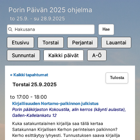
Porin Päivän 2025 ohjelma
to 25.9. - su 28.9.2025
Hae
Etusivu
Torstai
Perjantai
Lauantai
Sunnuntai
Kaikki päivät
A-Ö
« Kaikki tapahtumat
Tulosta
Torstai 25.9.2025
to 17:00 - 18:00
Kirjallisuuden Nortamo-palkinnon julkistus
Porin pääkirjaston Kokoustila, alin kerros (käynti aulasta),
Gallen-Kallelankatu 12
Kuka satakuntalainen kirjailija saa tällä kertaa
Satakunnan Kirjallisen Kerhon perinteisen palkinnon?
Kerho esittäytyy lyhyesti. Tunnustuksen saava kirjailija