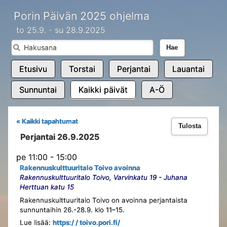
Porin Päivän 2025 ohjelma
to 25.9. - su 28.9.2025
Hae
Etusivu
Torstai
Perjantai
Lauantai
Sunnuntai
Kaikki päivät
A-Ö
« Kaikki tapahtumat
Tulosta
Perjantai 26.9.2025
pe 11:00 - 15:00
Rakennuskulttuuritalo Toivo avoinna
Rakennuskulttuuritalo Toivo, Varvinkatu 19 - Juhana
Herttuan katu 15
Rakennuskulttuuritalo Toivo on avoinna perjantaista
sunnuntaihin 26.-28.9. klo 11–15.
Lue lisää:
https:/ / toivo.pori.fi/