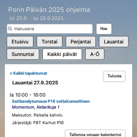
Porin Päivän 2025 ohjelma
to 25.9. - su 28.9.2025
Hae
Etusivu
Torstai
Perjantai
Lauantai
Sunnuntai
Kaikki päivät
A-Ö
« Kaikki tapahtumat
Tulosta
Lauantai 27.9.2025
la 10:00 - 16:00
Salibandyturnaus P16 valtakunnallinen
Momentum, Kellarikuja 1
Maksuton. Paikalla kahvio.
Järjestäjä: FBT Karhut P16
Tallenna omaan kalenteriisi