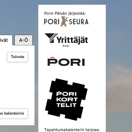
Porin Päivän järjestää:
ivät
A-Ö
Tulosta
 kalenteriisi
Tapahtumakalenterin tarjoaa: