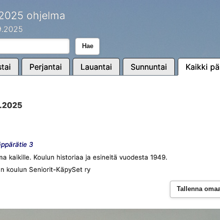
 2025 ohjelma
.9.2025
Hae
tai
Perjantai
Lauantai
Sunnuntai
Kaikki pä
9.2025
ppärätie 3
kaikille. Koulun historiaa ja esineitä vuodesta 1949.
än koulun Seniorit-KäpySet ry
Tallenna omaan