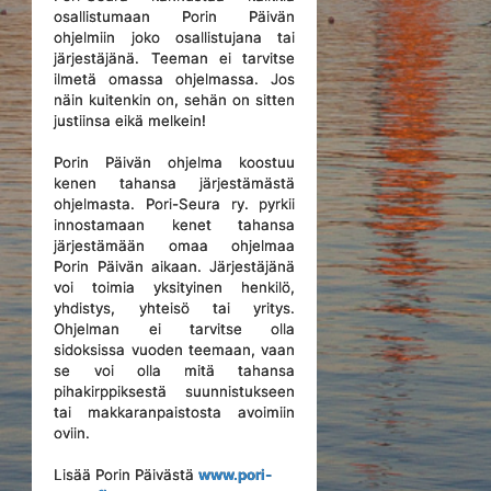
osallistumaan Porin Päivän
ohjelmiin joko osallistujana tai
järjestäjänä. Teeman ei tarvitse
ilmetä omassa ohjelmassa. Jos
näin kuitenkin on, sehän on sitten
justiinsa eikä melkein!
Porin Päivän ohjelma koostuu
kenen tahansa järjestämästä
ohjelmasta. Pori-Seura ry. pyrkii
innostamaan kenet tahansa
järjestämään omaa ohjelmaa
Porin Päivän aikaan. Järjestäjänä
voi toimia yksityinen henkilö,
yhdistys, yhteisö tai yritys.
Ohjelman ei tarvitse olla
sidoksissa vuoden teemaan, vaan
se voi olla mitä tahansa
pihakirppiksestä suunnistukseen
tai makkaranpaistosta avoimiin
oviin.
Lisää Porin Päivästä
www.pori-