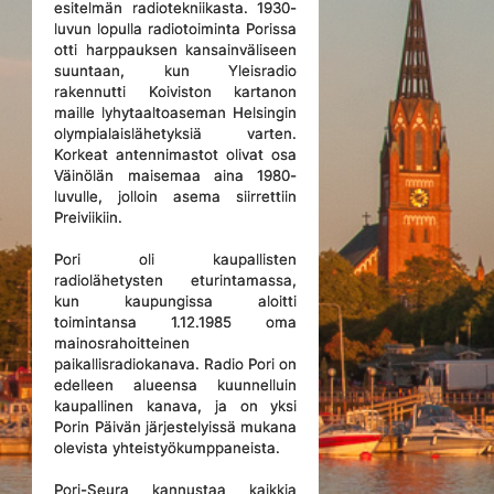
esitelmän radiotekniikasta. 1930-
luvun lopulla radiotoiminta Porissa
otti harppauksen kansainväliseen
suuntaan, kun Yleisradio
rakennutti Koiviston kartanon
maille lyhytaaltoaseman Helsingin
olympialaislähetyksiä varten.
Korkeat antennimastot olivat osa
Väinölän maisemaa aina 1980-
luvulle, jolloin asema siirrettiin
Preiviikiin.
Pori oli kaupallisten
radiolähetysten eturintamassa,
kun kaupungissa aloitti
toimintansa 1.12.1985 oma
mainosrahoitteinen
paikallisradiokanava. Radio Pori on
edelleen alueensa kuunnelluin
kaupallinen kanava, ja on yksi
Porin Päivän järjestelyissä mukana
olevista yhteistyökumppaneista.
Pori-Seura kannustaa kaikkia