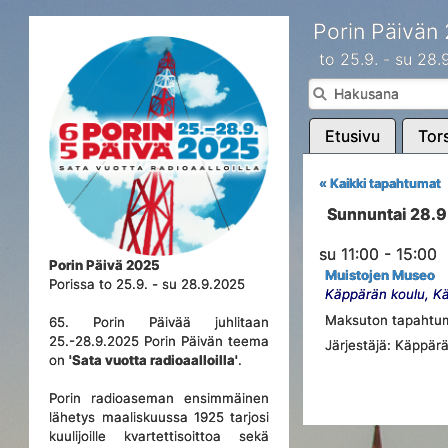
Porin Päivän
to 25.9. - su 28
Etusivu
Tors
« Kaikki tapahtumat
Sunnuntai 28.
su 11:00 - 15:00
Porin Päivä 2025
Muistojen Museo
Porissa to 25.9. - su 28.9.2025
Käppärän koulu, Kä
Maksuton tapahtuma 
65. Porin Päivää juhlitaan
25.-28.9.2025 Porin Päivän teema
Järjestäjä: Käppär
on
'Sata vuotta radioaalloilla'
.
Porin radioaseman ensimmäinen
lähetys maaliskuussa 1925 tarjosi
kuulijoille kvartettisoittoa sekä