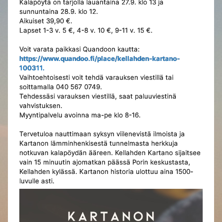
Kalapöytä on tarjolla lauantaina 27.9. klo 13 ja
sunnuntaina 28.9. klo 12.
Aikuiset 39,90 €.
Lapset 1-3 v. 5 €, 4-8 v. 10 €, 9-11 v. 15 €.
Voit varata paikkasi Quandoon kautta:
https://www.quandoo.fi/place/kellahden-kartano-
100311.
Vaihtoehtoisesti voit tehdä varauksen viestillä tai
soittamalla 040 567 0749.
Tehdessäsi varauksen viestillä, saat paluuviestinä
vahvistuksen.
Myyntipalvelu avoinna ma-pe klo 8-16.
Tervetuloa nauttimaan syksyn viilenevistä ilmoista ja
Kartanon lämminhenkisestä tunnelmasta herkkuja
notkuvan kalapöydän ääreen. Kellahden Kartano sijaitsee
vain 15 minuutin ajomatkan päässä Porin keskustasta,
Kellahden kylässä. Kartanon historia ulottuu aina 1500-
luvulle asti.