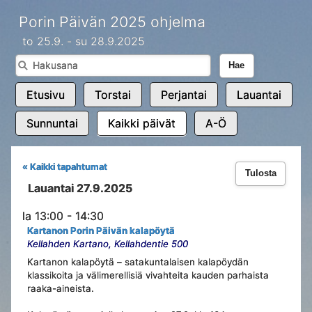
Porin Päivän 2025 ohjelma
to 25.9. - su 28.9.2025
Hae
Etusivu
Torstai
Perjantai
Lauantai
Sunnuntai
Kaikki päivät
A-Ö
« Kaikki tapahtumat
Tulosta
Lauantai 27.9.2025
la 13:00 - 14:30
Kartanon Porin Päivän kalapöytä
Kellahden Kartano, Kellahdentie 500
Kartanon kalapöytä – satakuntalaisen kalapöydän
klassikoita ja välimerellisiä vivahteita kauden parhaista
raaka-aineista.