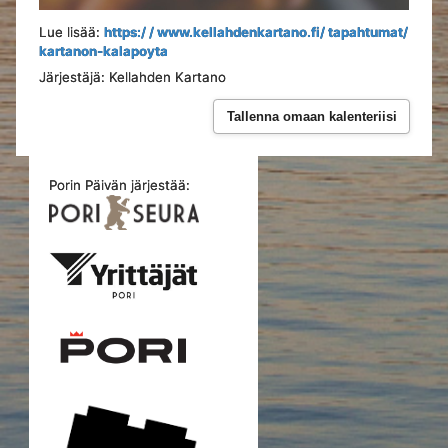
Lue lisää:
https:/ / www.kellahdenkartano.fi/ tapahtumat/
kartanon-kalapoyta
Järjestäjä: Kellahden Kartano
Tallenna omaan kalenteriisi
Porin Päivän järjestää: