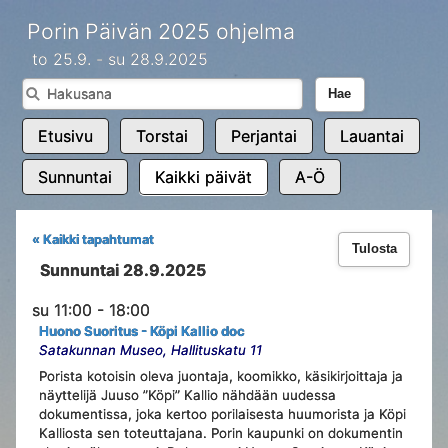
Porin Päivän 2025 ohjelma
to 25.9. - su 28.9.2025
Hae
Etusivu
Torstai
Perjantai
Lauantai
Sunnuntai
Kaikki päivät
A-Ö
« Kaikki tapahtumat
Tulosta
Sunnuntai 28.9.2025
su 11:00 - 18:00
Huono Suoritus - Köpi Kallio doc
Satakunnan Museo, Hallituskatu 11
Porista kotoisin oleva juontaja, koomikko, käsikirjoittaja ja
näyttelijä Juuso ”Köpi” Kallio nähdään uudessa
dokumentissa, joka kertoo porilaisesta huumorista ja Köpi
Kalliosta sen toteuttajana. Porin kaupunki on dokumentin