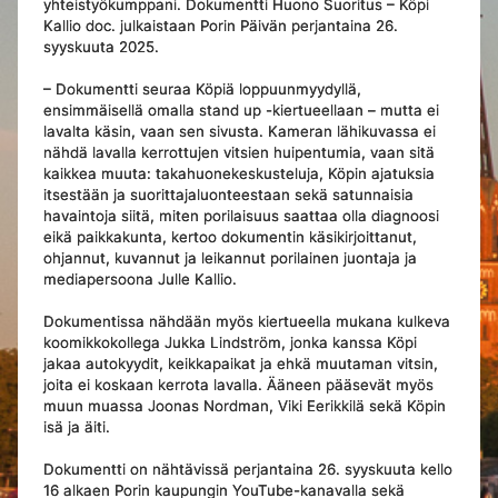
yhteistyökumppani. Dokumentti Huono Suoritus – Köpi
Kallio doc. julkaistaan Porin Päivän perjantaina 26.
syyskuuta 2025.
– Dokumentti seuraa Köpiä loppuunmyydyllä,
ensimmäisellä omalla stand up -kiertueellaan – mutta ei
lavalta käsin, vaan sen sivusta. Kameran lähikuvassa ei
nähdä lavalla kerrottujen vitsien huipentumia, vaan sitä
kaikkea muuta: takahuonekeskusteluja, Köpin ajatuksia
itsestään ja suorittajaluonteestaan sekä satunnaisia
havaintoja siitä, miten porilaisuus saattaa olla diagnoosi
eikä paikkakunta, kertoo dokumentin käsikirjoittanut,
ohjannut, kuvannut ja leikannut porilainen juontaja ja
mediapersoona Julle Kallio.
Dokumentissa nähdään myös kiertueella mukana kulkeva
koomikkokollega Jukka Lindström, jonka kanssa Köpi
jakaa autokyydit, keikkapaikat ja ehkä muutaman vitsin,
joita ei koskaan kerrota lavalla. Ääneen pääsevät myös
muun muassa Joonas Nordman, Viki Eerikkilä sekä Köpin
isä ja äiti.
Dokumentti on nähtävissä perjantaina 26. syyskuuta kello
16 alkaen Porin kaupungin YouTube-kanavalla sekä