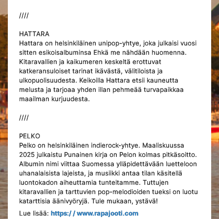
////
HATTARA
Hattara on helsinkiläinen unipop-yhtye, joka julkaisi vuosi
sitten esikoisalbuminsa Ehkä me nähdään huomenna.
Kitaravallien ja kaikumeren keskeltä erottuvat
katkeransuloiset tarinat ikävästä, välitiloista ja
ulkopuolisuudesta. Keikoilla Hattara etsii kauneutta
melusta ja tarjoaa yhden illan pehmeää turvapaikkaa
maailman kurjuudesta.
////
PELKO
Pelko on helsinkiläinen indierock-yhtye. Maaliskuussa
2025 julkaistu Punainen kirja on Pelon kolmas pitkäsoitto.
Albumin nimi viittaa Suomessa ylläpidettävään luetteloon
uhanalaisista lajeista, ja musiikki antaa tilan käsitellä
luontokadon aiheuttamia tunteitamme. Tuttujen
kitaravallien ja tarttuvien pop-melodioiden tueksi on luotu
katarttisia äänivyöryjä. Tule mukaan, ystävä!
Lue lisää:
https:/ / www.rapajooti.com