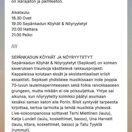
on ikärajaton ja päihteetön.
Aikataulu:
18.30 Ovet
19.00 Sepänkadun Köyhät & Nöyryytetyt
20.00 Hattara
21.00 Pelko
////
SEPÄNKADUN KÖYHÄT JA NÖYRYYTETYT
Sepänkadun Köyhät & Nöyryytetyt (Sepikset) on kolmen
kaveruksen traumoja käsittelevä rakkausprojekti.
Kappaleissa kolutaan eksät ja eksistentiaaliset kriisit
eksaktisti. Sepikset yhdistelee musiikissaan indie poppia
70-luvun laulelmaperinteeseen sekä folkia raivokkaaseen
grungeen, mutta mikään ei ole poissuljettua. Yhtye sai
alkunsa, kun nöyryytetty kolmikko päätyi asumaan
kesäksi saman katon alle Poriin. Biisit syntyvät tarpeesta
kirjoittaa, kertoa tarinoita ja tehdä musiikkia yhdessä.
Live-kokoonpanossa soittavat Terhi Miettinen (laulu),
Katja Lundell (laulu, koskettimet, basso), Una Harnett
(laulu, kitara, koskettimet, basso) ja Tatu Tyykilä
(rummut).