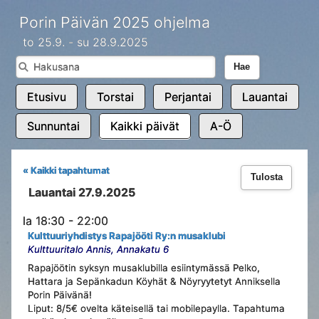
Porin Päivän 2025 ohjelma
to 25.9. - su 28.9.2025
Hae
Etusivu
Torstai
Perjantai
Lauantai
Sunnuntai
Kaikki päivät
A-Ö
« Kaikki tapahtumat
Tulosta
Lauantai 27.9.2025
la 18:30 - 22:00
Kulttuuriyhdistys Rapajööti Ry:n musaklubi
Kulttuuritalo Annis, Annakatu 6
Rapajöötin syksyn musaklubilla esiintymässä Pelko,
Hattara ja Sepänkadun Köyhät & Nöyryytetyt Anniksella
Porin Päivänä!
Liput: 8/5€ ovelta käteisellä tai mobilepaylla. Tapahtuma