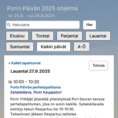
Porin Päivän 2025 ohjelma
to 25.9. - su 28.9.2025
Hae
Etusivu
Torstai
Perjantai
Lauantai
Sunnuntai
Kaikki päivät
A-Ö
« Kaikki tapahtumat
Tulosta
Lauantai 27.9.2025
la 10:00 - 10:30
Porin Päivän perhetapahtuma
Satakielilava, Porin Kauppatori
Porin Yrittäjät järjestää yhteistyössä Pori-Seuran kanssa
perhetapahtuman, joka on avoin kaikille. Satakielilavalla
esiintyy taikuri Paspartuu klo 10-10:30.
Taikashown jälkeen Paspartuu taittelee