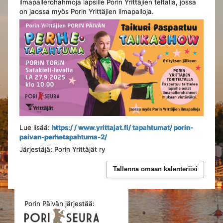
ilmapallerohahmoja lapsille Porin Yrittäjien teltalla, jossa
on jaossa myös Porin Yrittäjien ilmapalloja.
Lue lisää:
https:/ / www.yrittajat.fi/ tapahtumat/ porin-
paivan-perhetapahtuma-2/
Järjestäjä: Porin Yrittäjät ry
Tallenna omaan kalenteriisi
Porin Päivän järjestää: