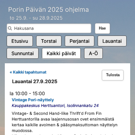
Porin Päivän 2025 ohjelma
to 25.9. - su 28.9.2025
Hae
Etusivu
Torstai
Perjantai
Lauantai
Sunnuntai
Kaikki päivät
A-Ö
« Kaikki tapahtumat
Tulosta
Lauantai 27.9.2025
la 10:00 - 15:00
Vintage Pori-näyttely
Kauppakeskus Herttuantori, Isolinnankatu 24
Vintage- & Second Hand-liike Thrift'd From Fin
Herttuantorilla avaa laajennusosan ovet ensimmäistä
kertaa kaikille avoimen & pääsymaksuttoman näyttelyn
muodossa.