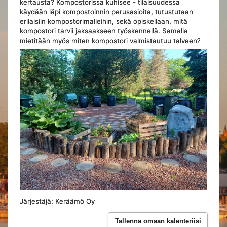
kertausta? Kompostorissa kuhisee - tilaisuudessa
käydään läpi kompostoinnin perusasioita, tutustutaan
erilaisiin kompostorimalleihin, sekä opiskellaan, mitä
kompostori tarvii jaksaakseen työskennellä. Samalla
mietitään myös miten kompostori valmistautuu talveen?
Järjestäjä: Keräämö Oy
Tallenna omaan kalenteriisi