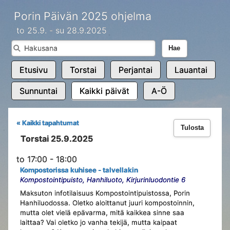
Porin Päivän 2025 ohjelma
to 25.9. - su 28.9.2025
Hae
Etusivu
Torstai
Perjantai
Lauantai
Sunnuntai
Kaikki päivät
A-Ö
« Kaikki tapahtumat
Tulosta
Torstai 25.9.2025
to 17:00 - 18:00
Kompostorissa kuhisee - talvellakin
Kompostointipuisto, Hanhiluoto, Kirjurinluodontie 6
Maksuton infotilaisuus Kompostointipuistossa, Porin
Hanhiluodossa. Oletko aloittanut juuri kompostoinnin,
mutta olet vielä epävarma, mitä kaikkea sinne saa
laittaa? Vai oletko jo vanha tekijä, mutta kaipaat