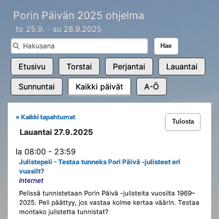
Porin Päivän 2025 ohjelma
to 25.9. - su 28.9.2025
Hae
Etusivu
Torstai
Perjantai
Lauantai
Sunnuntai
Kaikki päivät
A-Ö
« Kaikki tapahtumat
Tulosta
Lauantai 27.9.2025
la 08:00 - 23:59
Julistepeli - Testaa tunneks Pori Päivä -julisteet eri
vuasilt?
internet
Pelissä tunnistetaan Porin Päivä -julisteita vuosilta 1969–
2025. Peli päättyy, jos vastaa kolme kertaa väärin. Testaa
montako julistetta tunnistat?