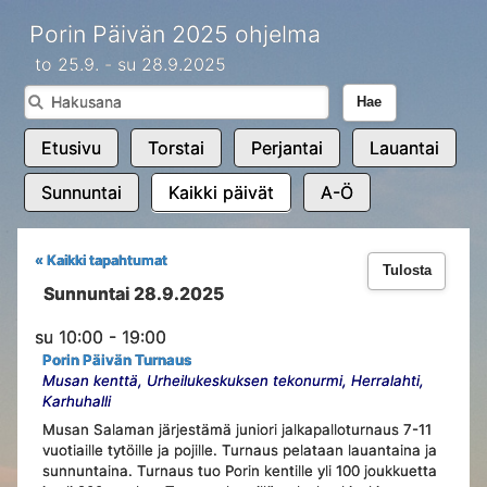
Porin Päivän 2025 ohjelma
to 25.9. - su 28.9.2025
Hae
Etusivu
Torstai
Perjantai
Lauantai
Sunnuntai
Kaikki päivät
A-Ö
« Kaikki tapahtumat
Tulosta
Sunnuntai 28.9.2025
su 10:00 - 19:00
Porin Päivän Turnaus
Musan kenttä, Urheilukeskuksen tekonurmi, Herralahti,
Karhuhalli
Musan Salaman järjestämä juniori jalkapalloturnaus 7-11
vuotiaille tytöille ja pojille. Turnaus pelataan lauantaina ja
sunnuntaina. Turnaus tuo Porin kentille yli 100 joukkuetta