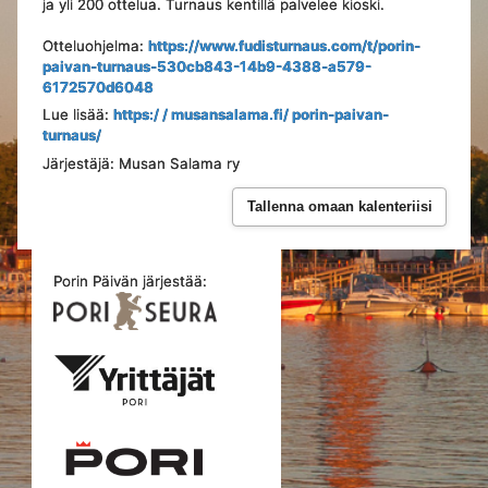
ja yli 200 ottelua. Turnaus kentillä palvelee kioski.
Otteluohjelma:
https://www.fudisturnaus.com/t/porin-
paivan-turnaus-530cb843-14b9-4388-a579-
6172570d6048
Lue lisää:
https:/ / musansalama.fi/ porin-paivan-
turnaus/
Järjestäjä: Musan Salama ry
Tallenna omaan kalenteriisi
Porin Päivän järjestää: