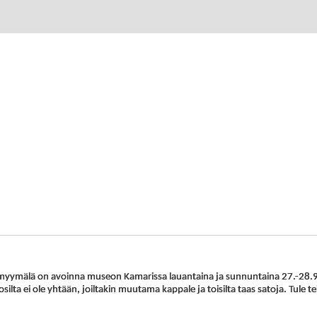
myymälä on avoinna museon Kamarissa lauantaina ja sunnuntaina 27.-28.9. 
silta ei ole yhtään, joiltakin muutama kappale ja toisilta taas satoja. Tule te