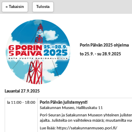
« Takaisin
Tulosta
Porin Päivän 2025 ohjelma
to 25.9. - su 28.9.2025
Lauantai 27.9.2025
la 11:00 - 18:00
Porin Päivän julistemyynti
Satakunnan Museo, Hallituskatu 11
Pori-Seuran ja Satakunnan Museon yhteinen juliste
ajalta. Julisteita on vaihteleva määrä; muutamilta vuo
Lue lisää: https://satakunnanmuseo.pori.fi/