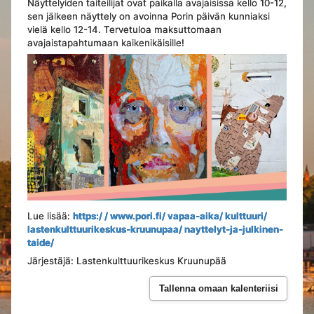
Näyttelyiden taiteilijat ovat paikalla avajaisissa kello 10-12,
sen jälkeen näyttely on avoinna Porin päivän kunniaksi
vielä kello 12-14. Tervetuloa maksuttomaan
avajaistapahtumaan kaikenikäisille!
Lue lisää:
https:/ / www.pori.fi/ vapaa-aika/ kulttuuri/
lastenkulttuurikeskus-kruunupaa/ nayttelyt-ja-julkinen-
taide/
Järjestäjä: Lastenkulttuurikeskus Kruunupää
Tallenna omaan kalenteriisi