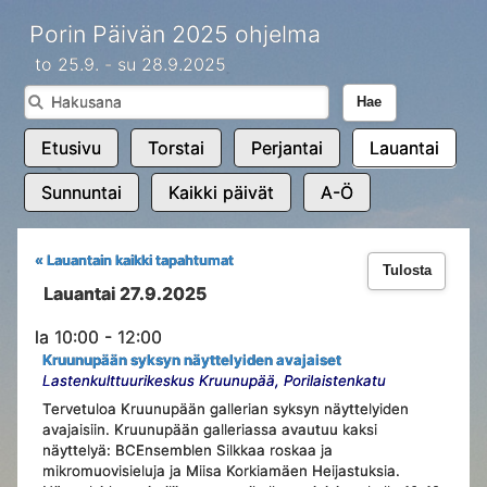
Porin Päivän 2025 ohjelma
to 25.9. - su 28.9.2025
Hae
Etusivu
Torstai
Perjantai
Lauantai
Sunnuntai
Kaikki päivät
A-Ö
« Lauantain kaikki tapahtumat
Tulosta
Lauantai 27.9.2025
la 10:00 - 12:00
Kruunupään syksyn näyttelyiden avajaiset
Lastenkulttuurikeskus Kruunupää, Porilaistenkatu
Tervetuloa Kruunupään gallerian syksyn näyttelyiden
avajaisiin. Kruunupään galleriassa avautuu kaksi
näyttelyä: BCEnsemblen Silkkaa roskaa ja
mikromuovisieluja ja Miisa Korkiamäen Heijastuksia.