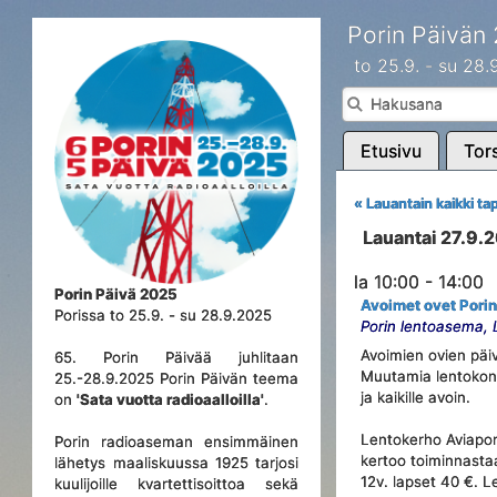
Porin Päivän
to 25.9. - su 28
Etusivu
Tors
« Lauantain kaikki t
Lauantai 27.9.
la 10:00 - 14:00
Porin Päivä 2025
Avoimet ovet Porin
Porissa to 25.9. - su 28.9.2025
Porin lentoasema,
Avoimien ovien päiv
65. Porin Päivää juhlitaan
Muutamia lentokone
25.-28.9.2025 Porin Päivän teema
ja kaikille avoin.
on
'Sata vuotta radioaalloilla'
.
Lentokerho Aviapori
Porin radioaseman ensimmäinen
kertoo toiminnastaa
lähetys maaliskuussa 1925 tarjosi
12v. lapset 40 €. L
kuulijoille kvartettisoittoa sekä