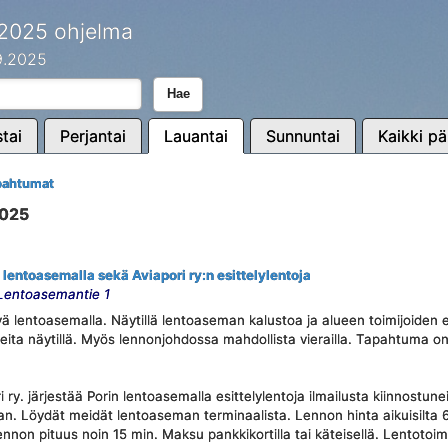
 2025 ohjelma
.9.2025
Hae
tai
Perjantai
Lauantai
Sunnuntai
Kaikki pä
apahtumat
2025
 lentoasemalla sekä Aviapori ry:n esittelylentoja
 Lentoasemantie 1
ä lentoasemalla. Näytillä lentoaseman kalustoa ja alueen toimijoiden e
ita näytillä. Myös lennonjohdossa mahdollista vierailla. Tapahtuma on
 ry. järjestää Porin lentoasemalla esittelylentoja ilmailusta kiinnostune
n. Löydät meidät lentoaseman terminaalista. Lennon hinta aikuisilta 6
ennon pituus noin 15 min. Maksu pankkikortilla tai käteisellä. Lentotoi