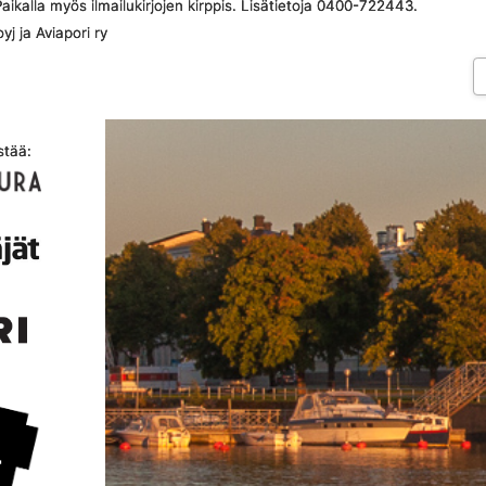
aikalla myös ilmailukirjojen kirppis. Lisätietoja 0400-722443.
yj ja Aviapori ry
stää: