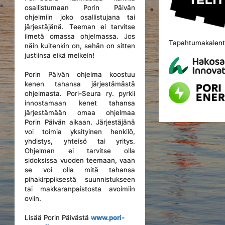
osallistumaan Porin Päivän
ohjelmiin joko osallistujana tai
järjestäjänä. Teeman ei tarvitse
ilmetä omassa ohjelmassa. Jos
Tapahtumakalente
näin kuitenkin on, sehän on sitten
justiinsa eikä melkein!
Porin Päivän ohjelma koostuu
kenen tahansa järjestämästä
ohjelmasta. Pori-Seura ry. pyrkii
innostamaan kenet tahansa
järjestämään omaa ohjelmaa
Porin Päivän aikaan. Järjestäjänä
voi toimia yksityinen henkilö,
yhdistys, yhteisö tai yritys.
Ohjelman ei tarvitse olla
sidoksissa vuoden teemaan, vaan
se voi olla mitä tahansa
pihakirppiksestä suunnistukseen
tai makkaranpaistosta avoimiin
oviin.
Lisää Porin Päivästä
www.pori-