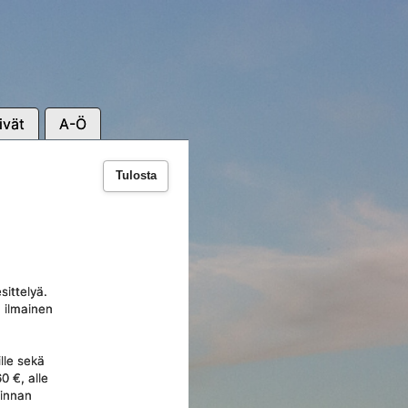
ivät
A-Ö
Tulosta
sittelyä.
 ilmainen
ille sekä
0 €, alle
minnan