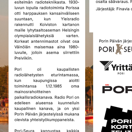
osalta säävaraus. P
esitelmän radiotekniikasta. 1930-
luvun lopulla radiotoiminta Porissa
Järjestäjä: Finavia o
otti harppauksen kansainväliseen
suuntaan, kun Yleisradio
rakennutti Koiviston kartanon
maille lyhytaaltoaseman Helsingin
olympialaislähetyksiä varten.
Porin Päivän järje
Korkeat antennimastot olivat osa
Väinölän maisemaa aina 1980-
luvulle, jolloin asema siirrettiin
Preiviikiin.
Pori oli kaupallisten
radiolähetysten eturintamassa,
kun kaupungissa aloitti
toimintansa 1.12.1985 oma
mainosrahoitteinen
paikallisradiokanava. Radio Pori on
edelleen alueensa kuunnelluin
kaupallinen kanava, ja on yksi
Porin Päivän järjestelyissä mukana
olevista yhteistyökumppaneista.
Pori-Seura kannustaa kaikkia