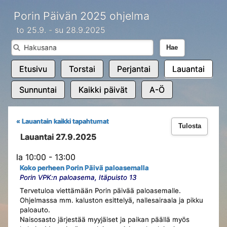
Porin Päivän 2025 ohjelma
to 25.9. - su 28.9.2025
Hae
Etusivu
Torstai
Perjantai
Lauantai
Sunnuntai
Kaikki päivät
A-Ö
« Lauantain kaikki tapahtumat
Tulosta
Lauantai 27.9.2025
la 10:00 - 13:00
Koko perheen Porin Päivä paloasemalla
Porin VPK:n paloasema, Itäpuisto 13
Tervetuloa viettämään Porin päivää paloasemalle.
Ohjelmassa mm. kaluston esittelyä, nallesairaala ja pikku
paloauto.
Naisosasto järjestää myyjäiset ja paikan päällä myös