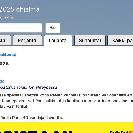
 2025 ohjelma
.9.2025
Hae
tai
Perjantai
Lauantai
Sunnuntai
Kaikki pä
apahtumat
2025
CK
ppatorilla torijuhlan yhteydessä
vassa spesiaalilähetys! Porin Päivän kunniaksi puhutaan vakiopanelistie
etaan epäviralliset Pori-palkinnot ja kuullaan mm. virallinen porilainen 
uu vain torilla!
adio Porin 40-vuotisjuhlavuotta.