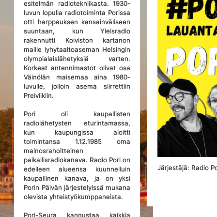
esitelmän radiotekniikasta. 1930-
luvun lopulla radiotoiminta Porissa
otti harppauksen kansainväliseen
suuntaan, kun Yleisradio
rakennutti Koiviston kartanon
maille lyhytaaltoaseman Helsingin
olympialaislähetyksiä varten.
Korkeat antennimastot olivat osa
Väinölän maisemaa aina 1980-
luvulle, jolloin asema siirrettiin
Preiviikiin.
Pori oli kaupallisten
radiolähetysten eturintamassa,
kun kaupungissa aloitti
toimintansa 1.12.1985 oma
mainosrahoitteinen
paikallisradiokanava. Radio Pori on
Järjestäjä: Radio Po
edelleen alueensa kuunnelluin
kaupallinen kanava, ja on yksi
Porin Päivän järjestelyissä mukana
olevista yhteistyökumppaneista.
Pori-Seura kannustaa kaikkia