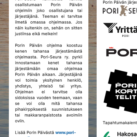
Porin Päivän järje
osallistumaan Porin Päivän
ohjelmiin joko osallistujana tai
järjestäjänä. Teeman ei tarvitse
ilmetä omassa ohjelmassa. Jos
näin kuitenkin on, sehän on sitten
justiinsa eikä melkein!
Porin Päivän ohjelma koostuu
kenen tahansa järjestämästä
ohjelmasta. Pori-Seura ry. pyrkii
innostamaan kenet tahansa
järjestämään omaa ohjelmaa
Porin Päivän aikaan. Järjestäjänä
voi toimia yksityinen henkilö,
yhdistys, yhteisö tai yritys.
Ohjelman ei tarvitse olla
sidoksissa vuoden teemaan, vaan
se voi olla mitä tahansa
pihakirppiksestä suunnistukseen
tai makkaranpaistosta avoimiin
oviin.
Tapahtumakalente
Lisää Porin Päivästä
www.pori-