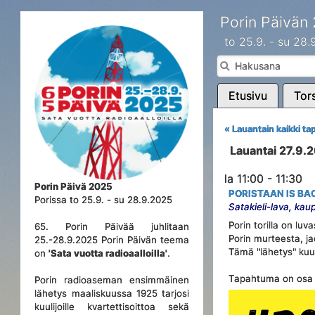
Porin Päivän
to 25.9. - su 28
Etusivu
Tors
« Lauantain kaikki t
Lauantai 27.9.
la 11:00 - 11:30
Porin Päivä 2025
PORISTAAN IS BA
Porissa to 25.9. - su 28.9.2025
Satakieli-lava, kau
Porin torilla on lu
65. Porin Päivää juhlitaan
Porin murteesta, ja
25.-28.9.2025 Porin Päivän teema
Tämä "lähetys" kuul
on
'Sata vuotta radioaalloilla'
.
Tapahtuma on osa R
Porin radioaseman ensimmäinen
lähetys maaliskuussa 1925 tarjosi
kuulijoille kvartettisoittoa sekä