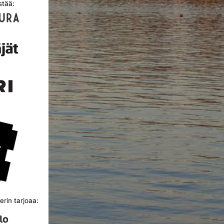
stää:
rin tarjoaa: