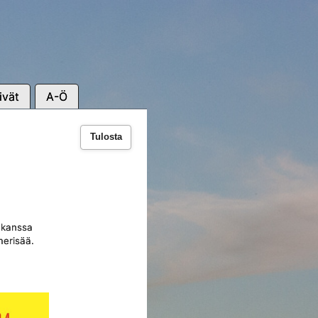
ivät
A-Ö
Tulosta
n kanssa
merisää.