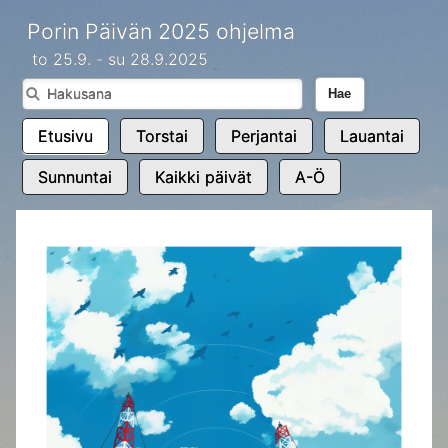
Porin Päivän 2025 ohjelma
to 25.9. - su 28.9.2025
Hae
Etusivu
Torstai
Perjantai
Lauantai
Sunnuntai
Kaikki päivät
A-Ö