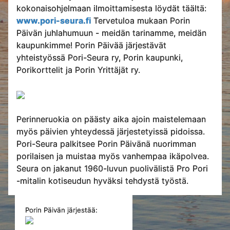
kokonaisohjelmaan ilmoittamisesta löydät täältä:
www.pori-seura.fi
Tervetuloa mukaan Porin
Päivän juhlahumuun - meidän tarinamme, meidän
kaupunkimme! Porin Päivää järjestävät
yhteistyössä Pori-Seura ry, Porin kaupunki,
Porikorttelit ja Porin Yrittäjät ry.
Perinneruokia on päästy aika ajoin maistelemaan
myös päivien yhteydessä järjestetyissä pidoissa.
Pori-Seura palkitsee Porin Päivänä nuorimman
porilaisen ja muistaa myös vanhempaa ikäpolvea.
Seura on jakanut 1960-luvun puolivälistä Pro Pori
-mitalin kotiseudun hyväksi tehdystä työstä.
Porin Päivän järjestää: