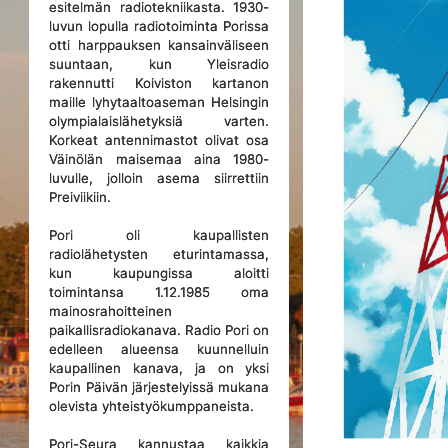
esitelmän radiotekniikasta. 1930-
luvun lopulla radiotoiminta Porissa
otti harppauksen kansainväliseen
suuntaan, kun Yleisradio
rakennutti Koiviston kartanon
maille lyhytaaltoaseman Helsingin
olympialaislähetyksiä varten.
Korkeat antennimastot olivat osa
Väinölän maisemaa aina 1980-
luvulle, jolloin asema siirrettiin
Preiviikiin.
Pori oli kaupallisten
radiolähetysten eturintamassa,
kun kaupungissa aloitti
toimintansa 1.12.1985 oma
mainosrahoitteinen
paikallisradiokanava. Radio Pori on
edelleen alueensa kuunnelluin
kaupallinen kanava, ja on yksi
Porin Päivän järjestelyissä mukana
olevista yhteistyökumppaneista.
Pori-Seura kannustaa kaikkia