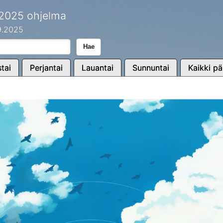
 2025 ohjelma
.9.2025
Hae
tai
Perjantai
Lauantai
Sunnuntai
Kaikki pä