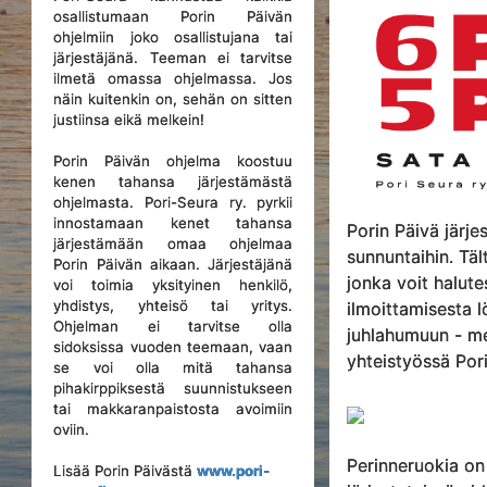
osallistumaan Porin Päivän
ohjelmiin joko osallistujana tai
järjestäjänä. Teeman ei tarvitse
ilmetä omassa ohjelmassa. Jos
näin kuitenkin on, sehän on sitten
justiinsa eikä melkein!
Porin Päivän ohjelma koostuu
kenen tahansa järjestämästä
ohjelmasta. Pori-Seura ry. pyrkii
innostamaan kenet tahansa
Porin Päivä järj
järjestämään omaa ohjelmaa
sunnuntaihin. Tä
Porin Päivän aikaan. Järjestäjänä
jonka voit halut
voi toimia yksityinen henkilö,
yhdistys, yhteisö tai yritys.
ilmoittamisesta l
Ohjelman ei tarvitse olla
juhlahumuun - me
sidoksissa vuoden teemaan, vaan
yhteistyössä Pori-
se voi olla mitä tahansa
pihakirppiksestä suunnistukseen
tai makkaranpaistosta avoimiin
oviin.
Perinneruokia on
Lisää Porin Päivästä
www.pori-