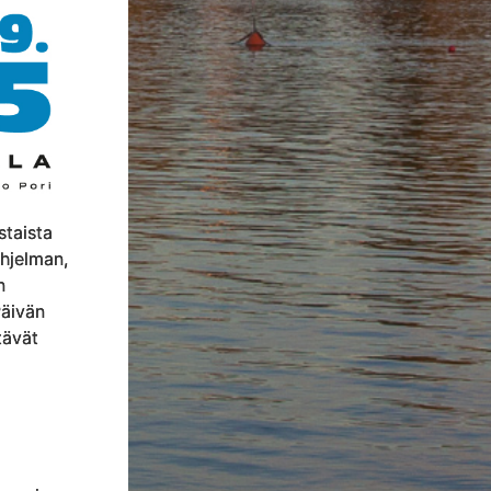
staista
ohjelman,
n
äivän
tävät