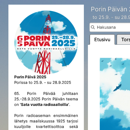
Porin Päivän
to 25.9. - su 28
Etusivu
Tors
Porin Päivä 2025
Porissa to 25.9. - su 28.9.2025
65. Porin Päivää juhlitaan
25.-28.9.2025 Porin Päivän teema
on
'Sata vuotta radioaalloilla'
.
Porin radioaseman ensimmäinen
lähetys maaliskuussa 1925 tarjosi
kuulijoille kvartettisoittoa sekä