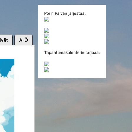
Porin Päivän järjestää:
ivät
A-Ö
Tapahtumakalenterin tarjoaa: