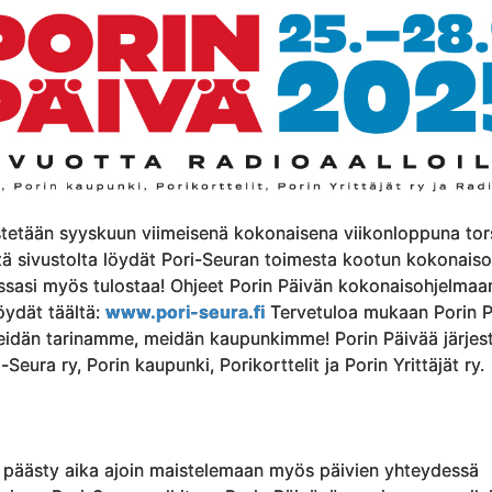
estetään syyskuun viimeisenä kokonaisena viikonloppuna tor
ltä sivustolta löydät Pori-Seuran toimesta kootun kokonais
essasi myös tulostaa! Ohjeet Porin Päivän kokonaisohjelmaa
öydät täältä:
www.pori-seura.fi
Tervetuloa mukaan Porin P
idän tarinamme, meidän kaupunkimme! Porin Päivää järjes
Seura ry, Porin kaupunki, Porikorttelit ja Porin Yrittäjät ry.
 päästy aika ajoin maistelemaan myös päivien yhteydessä