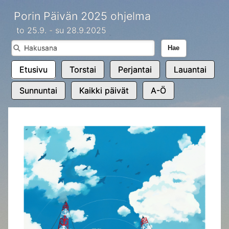
Porin Päivän 2025 ohjelma
to 25.9. - su 28.9.2025
Hae
Etusivu
Torstai
Perjantai
Lauantai
Sunnuntai
Kaikki päivät
A-Ö