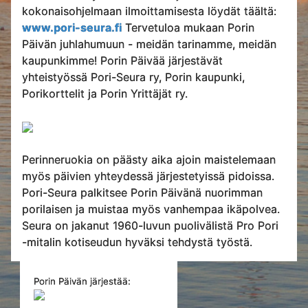
kokonaisohjelmaan ilmoittamisesta löydät täältä:
www.pori-seura.fi
Tervetuloa mukaan Porin
Päivän juhlahumuun - meidän tarinamme, meidän
kaupunkimme! Porin Päivää järjestävät
yhteistyössä Pori-Seura ry, Porin kaupunki,
Porikorttelit ja Porin Yrittäjät ry.
Perinneruokia on päästy aika ajoin maistelemaan
myös päivien yhteydessä järjestetyissä pidoissa.
Pori-Seura palkitsee Porin Päivänä nuorimman
porilaisen ja muistaa myös vanhempaa ikäpolvea.
Seura on jakanut 1960-luvun puolivälistä Pro Pori
-mitalin kotiseudun hyväksi tehdystä työstä.
Porin Päivän järjestää: