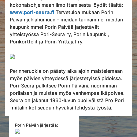
kokonaisohjelmaan ilmoittamisesta löydät täältä:
www.pori-seura.fi
Tervetuloa mukaan Porin
Päivän juhlahumuun - meidän tarinamme, meidän
kaupunkimme! Porin Päivää järjestävät
yhteistyössä Pori-Seura ry, Porin kaupunki,
Porikorttelit ja Porin Yrittäjät ry.
Perinneruokia on päästy aika ajoin maistelemaan
myös päivien yhteydessä järjestetyissä pidoissa.
Pori-Seura palkitsee Porin Päivänä nuorimman
porilaisen ja muistaa myös vanhempaa ikäpolvea.
Seura on jakanut 1960-luvun puolivälistä Pro Pori
-mitalin kotiseudun hyväksi tehdystä työstä.
Porin Päivän järjestää: