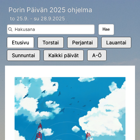
Porin Päivän 2025 ohjelma
to 25.9. - su 28.9.2025
Hae
Etusivu
Torstai
Perjantai
Lauantai
Sunnuntai
Kaikki päivät
A-Ö