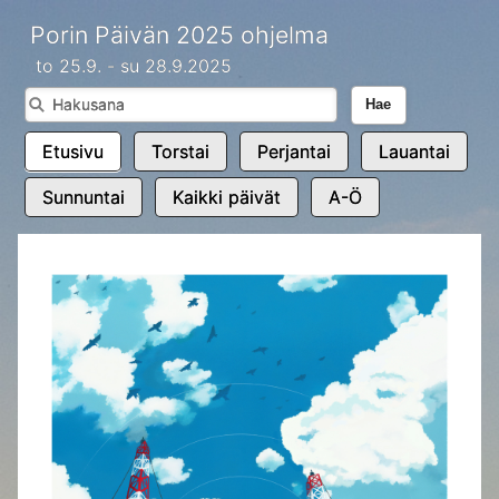
Porin Päivän 2025 ohjelma
to 25.9. - su 28.9.2025
Hae
Etusivu
Torstai
Perjantai
Lauantai
Sunnuntai
Kaikki päivät
A-Ö