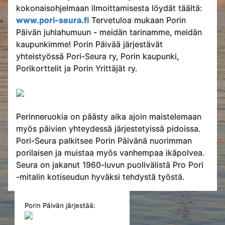
kokonaisohjelmaan ilmoittamisesta löydät täältä:
www.pori-seura.fi
Tervetuloa mukaan Porin
Päivän juhlahumuun - meidän tarinamme, meidän
kaupunkimme! Porin Päivää järjestävät
yhteistyössä Pori-Seura ry, Porin kaupunki,
Porikorttelit ja Porin Yrittäjät ry.
Perinneruokia on päästy aika ajoin maistelemaan
myös päivien yhteydessä järjestetyissä pidoissa.
Pori-Seura palkitsee Porin Päivänä nuorimman
porilaisen ja muistaa myös vanhempaa ikäpolvea.
Seura on jakanut 1960-luvun puolivälistä Pro Pori
-mitalin kotiseudun hyväksi tehdystä työstä.
Porin Päivän järjestää: