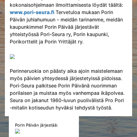
kokonaisohjelmaan ilmoittamisesta löydät täältä:
www.pori-seura.fi
Tervetuloa mukaan Porin
Päivän juhlahumuun - meidän tarinamme, meidän
kaupunkimme! Porin Päivää järjestävät
yhteistyössä Pori-Seura ry, Porin kaupunki,
Porikorttelit ja Porin Yrittäjät ry.
Perinneruokia on päästy aika ajoin maistelemaan
myös päivien yhteydessä järjestetyissä pidoissa.
Pori-Seura palkitsee Porin Päivänä nuorimman
porilaisen ja muistaa myös vanhempaa ikäpolvea.
Seura on jakanut 1960-luvun puolivälistä Pro Pori
-mitalin kotiseudun hyväksi tehdystä työstä.
Porin Päivän järjestää: