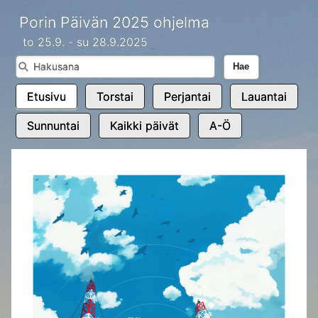
Porin Päivän 2025 ohjelma
to 25.9. - su 28.9.2025
Hae
Etusivu
Torstai
Perjantai
Lauantai
Sunnuntai
Kaikki päivät
A-Ö