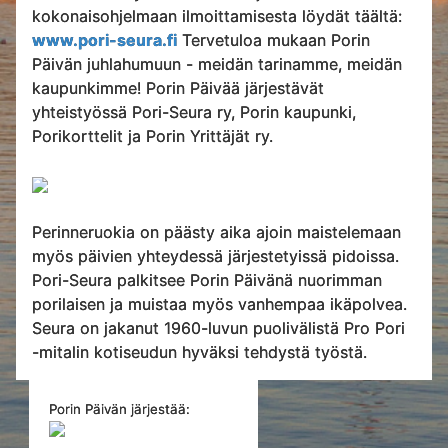
kokonaisohjelmaan ilmoittamisesta löydät täältä:
www.pori-seura.fi
Tervetuloa mukaan Porin
Päivän juhlahumuun - meidän tarinamme, meidän
kaupunkimme! Porin Päivää järjestävät
yhteistyössä Pori-Seura ry, Porin kaupunki,
Porikorttelit ja Porin Yrittäjät ry.
Perinneruokia on päästy aika ajoin maistelemaan
myös päivien yhteydessä järjestetyissä pidoissa.
Pori-Seura palkitsee Porin Päivänä nuorimman
porilaisen ja muistaa myös vanhempaa ikäpolvea.
Seura on jakanut 1960-luvun puolivälistä Pro Pori
-mitalin kotiseudun hyväksi tehdystä työstä.
Porin Päivän järjestää: