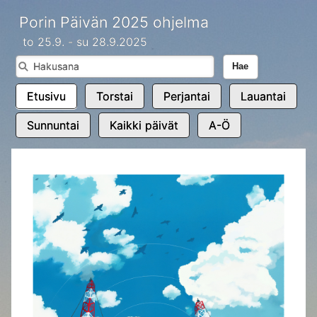
Porin Päivän 2025 ohjelma
to 25.9. - su 28.9.2025
Hae
Etusivu
Torstai
Perjantai
Lauantai
Sunnuntai
Kaikki päivät
A-Ö