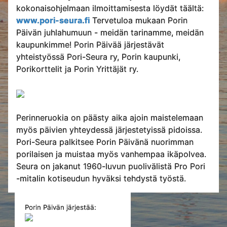
kokonaisohjelmaan ilmoittamisesta löydät täältä:
www.pori-seura.fi
Tervetuloa mukaan Porin
Päivän juhlahumuun - meidän tarinamme, meidän
kaupunkimme! Porin Päivää järjestävät
yhteistyössä Pori-Seura ry, Porin kaupunki,
Porikorttelit ja Porin Yrittäjät ry.
Perinneruokia on päästy aika ajoin maistelemaan
myös päivien yhteydessä järjestetyissä pidoissa.
Pori-Seura palkitsee Porin Päivänä nuorimman
porilaisen ja muistaa myös vanhempaa ikäpolvea.
Seura on jakanut 1960-luvun puolivälistä Pro Pori
-mitalin kotiseudun hyväksi tehdystä työstä.
Porin Päivän järjestää: