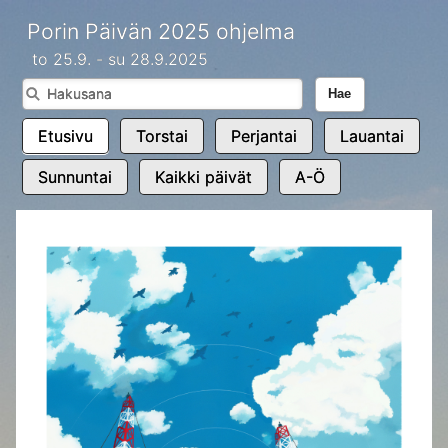
Porin Päivän 2025 ohjelma
to 25.9. - su 28.9.2025
Hae
Etusivu
Torstai
Perjantai
Lauantai
Sunnuntai
Kaikki päivät
A-Ö