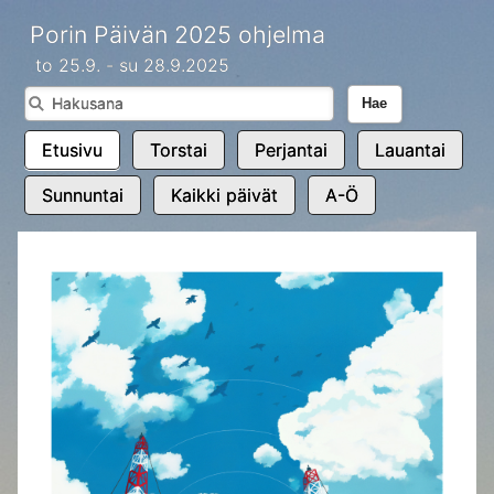
Porin Päivän 2025 ohjelma
to 25.9. - su 28.9.2025
Hae
Etusivu
Torstai
Perjantai
Lauantai
Sunnuntai
Kaikki päivät
A-Ö