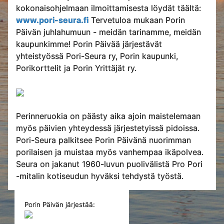
kokonaisohjelmaan ilmoittamisesta löydät täältä:
www.pori-seura.fi
Tervetuloa mukaan Porin
Päivän juhlahumuun - meidän tarinamme, meidän
kaupunkimme! Porin Päivää järjestävät
yhteistyössä Pori-Seura ry, Porin kaupunki,
Porikorttelit ja Porin Yrittäjät ry.
Perinneruokia on päästy aika ajoin maistelemaan
myös päivien yhteydessä järjestetyissä pidoissa.
Pori-Seura palkitsee Porin Päivänä nuorimman
porilaisen ja muistaa myös vanhempaa ikäpolvea.
Seura on jakanut 1960-luvun puolivälistä Pro Pori
-mitalin kotiseudun hyväksi tehdystä työstä.
Porin Päivän järjestää: