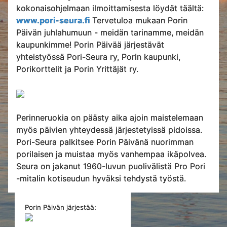
kokonaisohjelmaan ilmoittamisesta löydät täältä:
www.pori-seura.fi
Tervetuloa mukaan Porin
Päivän juhlahumuun - meidän tarinamme, meidän
kaupunkimme! Porin Päivää järjestävät
yhteistyössä Pori-Seura ry, Porin kaupunki,
Porikorttelit ja Porin Yrittäjät ry.
Perinneruokia on päästy aika ajoin maistelemaan
myös päivien yhteydessä järjestetyissä pidoissa.
Pori-Seura palkitsee Porin Päivänä nuorimman
porilaisen ja muistaa myös vanhempaa ikäpolvea.
Seura on jakanut 1960-luvun puolivälistä Pro Pori
-mitalin kotiseudun hyväksi tehdystä työstä.
Porin Päivän järjestää: