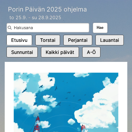
Porin Päivän 2025 ohjelma
to 25.9. - su 28.9.2025
Hae
Etusivu
Torstai
Perjantai
Lauantai
Sunnuntai
Kaikki päivät
A-Ö