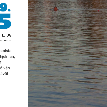
staista
ohjelman,
n
äivän
tävät