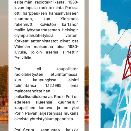
esitelmän radiotekniikasta. 1930-
luvun lopulla radiotoiminta Porissa
otti harppauksen kansainväliseen
suuntaan, kun Yleisradio
rakennutti Koiviston kartanon
maille lyhytaaltoaseman Helsingin
olympialaislähetyksiä varten.
Korkeat antennimastot olivat osa
Väinölän maisemaa aina 1980-
luvulle, jolloin asema siirrettiin
Preiviikiin.
Pori oli kaupallisten
radiolähetysten eturintamassa,
kun kaupungissa aloitti
toimintansa 1.12.1985 oma
mainosrahoitteinen
paikallisradiokanava. Radio Pori on
edelleen alueensa kuunnelluin
kaupallinen kanava, ja on yksi
Porin Päivän järjestelyissä mukana
olevista yhteistyökumppaneista.
Pori-Seura kannustaa kaikkia