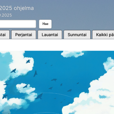
 2025 ohjelma
.9.2025
Hae
tai
Perjantai
Lauantai
Sunnuntai
Kaikki pä