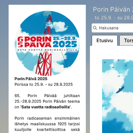
Porin Päivän
to 25.9. - su 28
Etusivu
Tors
Porin Päivä 2025
Porissa to 25.9. - su 28.9.2025
65. Porin Päivää juhlitaan
25.-28.9.2025 Porin Päivän teema
on
'Sata vuotta radioaalloilla'
.
Porin radioaseman ensimmäinen
lähetys maaliskuussa 1925 tarjosi
kuulijoille kvartettisoittoa sekä