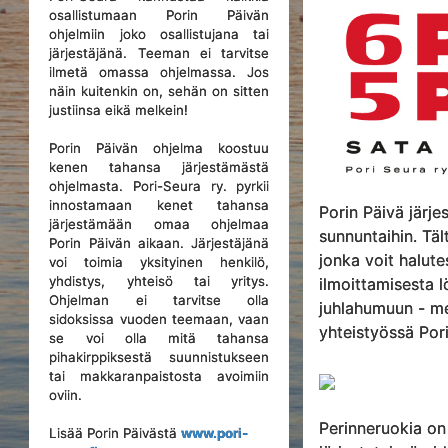
osallistumaan Porin Päivän
ohjelmiin joko osallistujana tai
järjestäjänä. Teeman ei tarvitse
ilmetä omassa ohjelmassa. Jos
näin kuitenkin on, sehän on sitten
justiinsa eikä melkein!
Porin Päivän ohjelma koostuu
kenen tahansa järjestämästä
ohjelmasta. Pori-Seura ry. pyrkii
innostamaan kenet tahansa
Porin Päivä järj
järjestämään omaa ohjelmaa
sunnuntaihin. Tä
Porin Päivän aikaan. Järjestäjänä
jonka voit halut
voi toimia yksityinen henkilö,
yhdistys, yhteisö tai yritys.
ilmoittamisesta l
Ohjelman ei tarvitse olla
juhlahumuun - me
sidoksissa vuoden teemaan, vaan
yhteistyössä Pori-
se voi olla mitä tahansa
pihakirppiksestä suunnistukseen
tai makkaranpaistosta avoimiin
oviin.
Perinneruokia on
Lisää Porin Päivästä
www.pori-