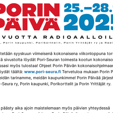
estetään syyskuun viimeisenä kokonaisena viikonloppuna tor
ltä sivustolta löydät Pori-Seuran toimesta kootun kokonais
essasi myös tulostaa! Ohjeet Porin Päivän kokonaisohjelmaa
öydät täältä:
www.pori-seura.fi
Tervetuloa mukaan Porin P
idän tarinamme, meidän kaupunkimme! Porin Päivää järjes
Seura ry, Porin kaupunki, Porikorttelit ja Porin Yrittäjät ry.
 päästy aika ajoin maistelemaan myös päivien yhteydessä