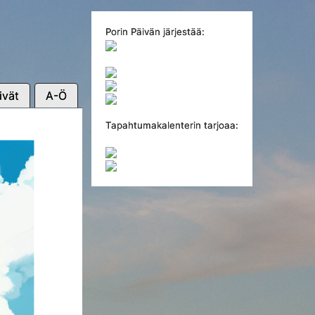
Porin Päivän järjestää:
ivät
A-Ö
Tapahtumakalenterin tarjoaa: