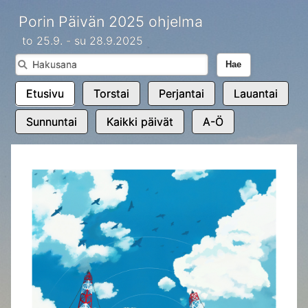
Porin Päivän 2025 ohjelma
to 25.9. - su 28.9.2025
Hae
Etusivu
Torstai
Perjantai
Lauantai
Sunnuntai
Kaikki päivät
A-Ö