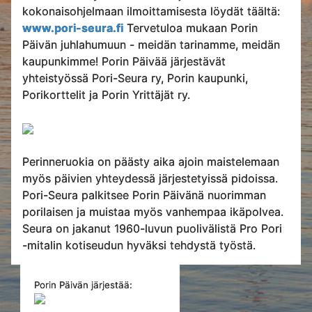
kokonaisohjelmaan ilmoittamisesta löydät täältä:
www.pori-seura.fi
Tervetuloa mukaan Porin
Päivän juhlahumuun - meidän tarinamme, meidän
kaupunkimme! Porin Päivää järjestävät
yhteistyössä Pori-Seura ry, Porin kaupunki,
Porikorttelit ja Porin Yrittäjät ry.
Perinneruokia on päästy aika ajoin maistelemaan
myös päivien yhteydessä järjestetyissä pidoissa.
Pori-Seura palkitsee Porin Päivänä nuorimman
porilaisen ja muistaa myös vanhempaa ikäpolvea.
Seura on jakanut 1960-luvun puolivälistä Pro Pori
-mitalin kotiseudun hyväksi tehdystä työstä.
Porin Päivän järjestää: