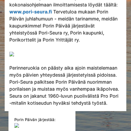
kokonaisohjelmaan ilmoittamisesta löydät täältä:
www.pori-seura.fi
Tervetuloa mukaan Porin
Päivän juhlahumuun - meidän tarinamme, meidän
kaupunkimme! Porin Päivää järjestävät
yhteistyössä Pori-Seura ry, Porin kaupunki,
Porikorttelit ja Porin Yrittäjät ry.
Perinneruokia on päästy aika ajoin maistelemaan
myös päivien yhteydessä järjestetyissä pidoissa.
Pori-Seura palkitsee Porin Päivänä nuorimman
porilaisen ja muistaa myös vanhempaa ikäpolvea.
Seura on jakanut 1960-luvun puolivälistä Pro Pori
-mitalin kotiseudun hyväksi tehdystä työstä.
Porin Päivän järjestää: