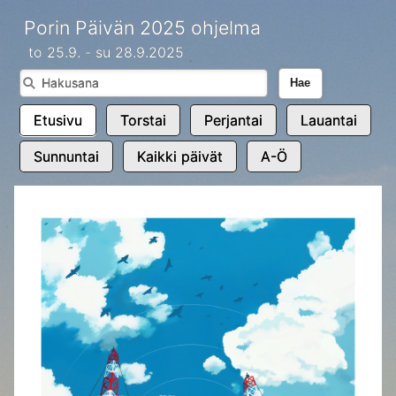
Porin Päivän 2025 ohjelma
to 25.9. - su 28.9.2025
Hae
Etusivu
Torstai
Perjantai
Lauantai
Sunnuntai
Kaikki päivät
A-Ö