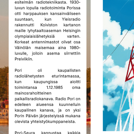
esitelmän radiotekniikasta. 1930-
luvun lopulla radiotoiminta Porissa
otti harppauksen kansainväliseen
suuntaan, kun Yleisradio
rakennutti Koiviston kartanon
maille lyhytaaltoaseman Helsingin
olympialaislähetyksiä varten.
Korkeat antennimastot olivat osa
Väinölän maisemaa aina 1980-
luvulle, jolloin asema siirrettiin
Preiviikiin.
Pori oli kaupallisten
radiolähetysten eturintamassa,
kun kaupungissa aloitti
toimintansa 1.12.1985 oma
mainosrahoitteinen
paikallisradiokanava. Radio Pori on
edelleen alueensa kuunnelluin
kaupallinen kanava, ja on yksi
Porin Päivän järjestelyissä mukana
olevista yhteistyökumppaneista.
Pori-Seura kannustaa kaikkia