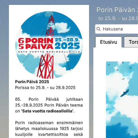
Porin Päivän
to 25.9. - su 28
Etusivu
Tors
Porin Päivä 2025
Porissa to 25.9. - su 28.9.2025
65. Porin Päivää juhlitaan
25.-28.9.2025 Porin Päivän teema
on
'Sata vuotta radioaalloilla'
.
Porin radioaseman ensimmäinen
lähetys maaliskuussa 1925 tarjosi
kuulijoille kvartettisoittoa sekä