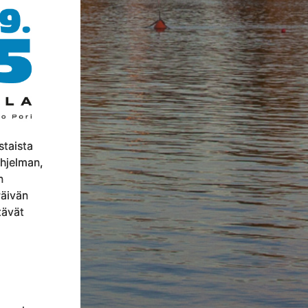
staista
ohjelman,
n
äivän
tävät