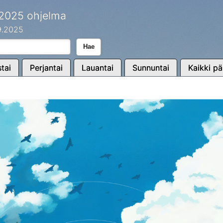
 2025 ohjelma
.9.2025
Hae
tai
Perjantai
Lauantai
Sunnuntai
Kaikki pä