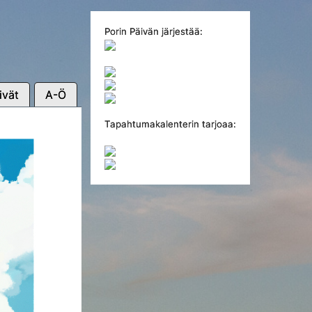
Porin Päivän järjestää:
ivät
A-Ö
Tapahtumakalenterin tarjoaa: