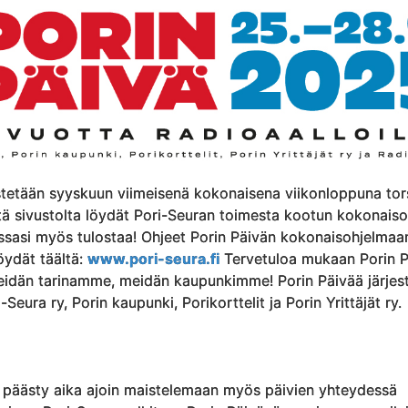
estetään syyskuun viimeisenä kokonaisena viikonloppuna tor
ltä sivustolta löydät Pori-Seuran toimesta kootun kokonais
essasi myös tulostaa! Ohjeet Porin Päivän kokonaisohjelmaa
öydät täältä:
www.pori-seura.fi
Tervetuloa mukaan Porin P
idän tarinamme, meidän kaupunkimme! Porin Päivää järjes
Seura ry, Porin kaupunki, Porikorttelit ja Porin Yrittäjät ry.
 päästy aika ajoin maistelemaan myös päivien yhteydessä