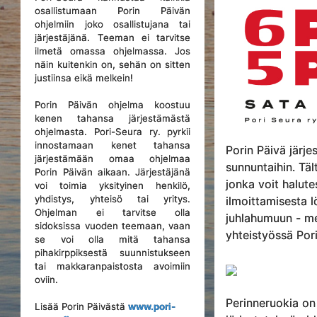
osallistumaan Porin Päivän
ohjelmiin joko osallistujana tai
järjestäjänä. Teeman ei tarvitse
ilmetä omassa ohjelmassa. Jos
näin kuitenkin on, sehän on sitten
justiinsa eikä melkein!
Porin Päivän ohjelma koostuu
kenen tahansa järjestämästä
ohjelmasta. Pori-Seura ry. pyrkii
innostamaan kenet tahansa
Porin Päivä järj
järjestämään omaa ohjelmaa
sunnuntaihin. Tä
Porin Päivän aikaan. Järjestäjänä
jonka voit halut
voi toimia yksityinen henkilö,
yhdistys, yhteisö tai yritys.
ilmoittamisesta l
Ohjelman ei tarvitse olla
juhlahumuun - me
sidoksissa vuoden teemaan, vaan
yhteistyössä Pori-
se voi olla mitä tahansa
pihakirppiksestä suunnistukseen
tai makkaranpaistosta avoimiin
oviin.
Perinneruokia on
Lisää Porin Päivästä
www.pori-