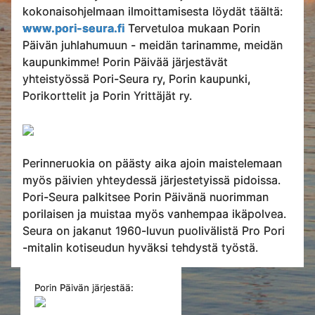
kokonaisohjelmaan ilmoittamisesta löydät täältä:
www.pori-seura.fi
Tervetuloa mukaan Porin
Päivän juhlahumuun - meidän tarinamme, meidän
kaupunkimme! Porin Päivää järjestävät
yhteistyössä Pori-Seura ry, Porin kaupunki,
Porikorttelit ja Porin Yrittäjät ry.
Perinneruokia on päästy aika ajoin maistelemaan
myös päivien yhteydessä järjestetyissä pidoissa.
Pori-Seura palkitsee Porin Päivänä nuorimman
porilaisen ja muistaa myös vanhempaa ikäpolvea.
Seura on jakanut 1960-luvun puolivälistä Pro Pori
-mitalin kotiseudun hyväksi tehdystä työstä.
Porin Päivän järjestää: