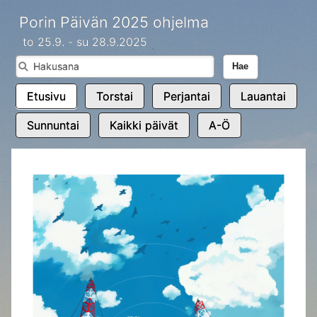
Porin Päivän 2025 ohjelma
to 25.9. - su 28.9.2025
Hae
Etusivu
Torstai
Perjantai
Lauantai
Sunnuntai
Kaikki päivät
A-Ö