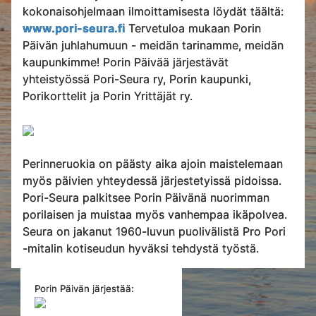
kokonaisohjelmaan ilmoittamisesta löydät täältä:
www.pori-seura.fi
Tervetuloa mukaan Porin
Päivän juhlahumuun - meidän tarinamme, meidän
kaupunkimme! Porin Päivää järjestävät
yhteistyössä Pori-Seura ry, Porin kaupunki,
Porikorttelit ja Porin Yrittäjät ry.
Perinneruokia on päästy aika ajoin maistelemaan
myös päivien yhteydessä järjestetyissä pidoissa.
Pori-Seura palkitsee Porin Päivänä nuorimman
porilaisen ja muistaa myös vanhempaa ikäpolvea.
Seura on jakanut 1960-luvun puolivälistä Pro Pori
-mitalin kotiseudun hyväksi tehdystä työstä.
Porin Päivän järjestää: