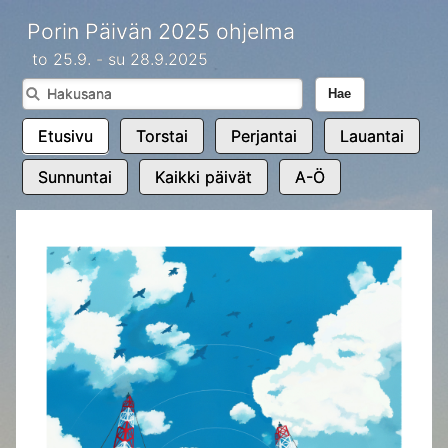
Porin Päivän 2025 ohjelma
to 25.9. - su 28.9.2025
Hae
Etusivu
Torstai
Perjantai
Lauantai
Sunnuntai
Kaikki päivät
A-Ö