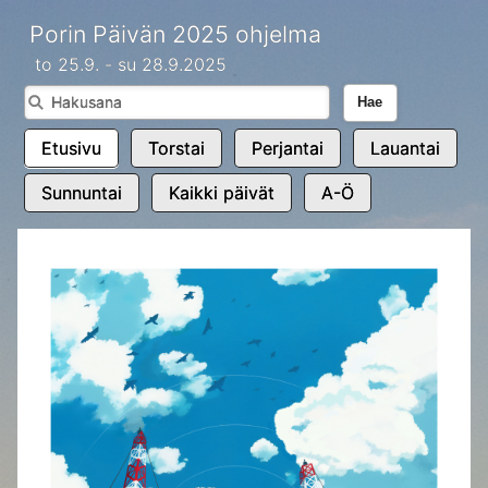
Porin Päivän 2025 ohjelma
to 25.9. - su 28.9.2025
Hae
Etusivu
Torstai
Perjantai
Lauantai
Sunnuntai
Kaikki päivät
A-Ö