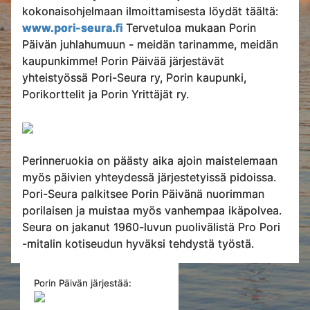
kokonaisohjelmaan ilmoittamisesta löydät täältä:
www.pori-seura.fi
Tervetuloa mukaan Porin
Päivän juhlahumuun - meidän tarinamme, meidän
kaupunkimme! Porin Päivää järjestävät
yhteistyössä Pori-Seura ry, Porin kaupunki,
Porikorttelit ja Porin Yrittäjät ry.
Perinneruokia on päästy aika ajoin maistelemaan
myös päivien yhteydessä järjestetyissä pidoissa.
Pori-Seura palkitsee Porin Päivänä nuorimman
porilaisen ja muistaa myös vanhempaa ikäpolvea.
Seura on jakanut 1960-luvun puolivälistä Pro Pori
-mitalin kotiseudun hyväksi tehdystä työstä.
Porin Päivän järjestää: