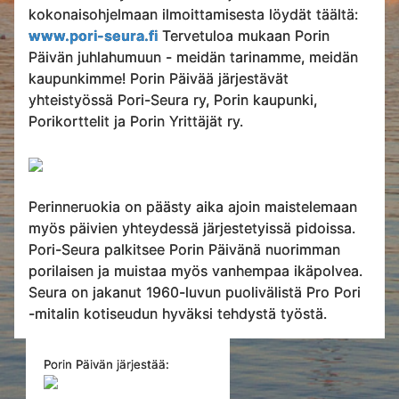
kokonaisohjelmaan ilmoittamisesta löydät täältä:
www.pori-seura.fi
Tervetuloa mukaan Porin
Päivän juhlahumuun - meidän tarinamme, meidän
kaupunkimme! Porin Päivää järjestävät
yhteistyössä Pori-Seura ry, Porin kaupunki,
Porikorttelit ja Porin Yrittäjät ry.
Perinneruokia on päästy aika ajoin maistelemaan
myös päivien yhteydessä järjestetyissä pidoissa.
Pori-Seura palkitsee Porin Päivänä nuorimman
porilaisen ja muistaa myös vanhempaa ikäpolvea.
Seura on jakanut 1960-luvun puolivälistä Pro Pori
-mitalin kotiseudun hyväksi tehdystä työstä.
Porin Päivän järjestää: