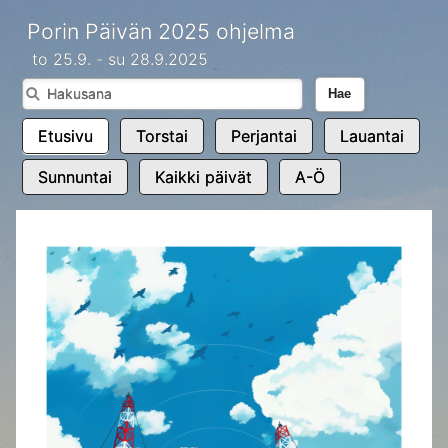
Porin Päivän 2025 ohjelma
to 25.9. - su 28.9.2025
Hae
Etusivu
Torstai
Perjantai
Lauantai
Sunnuntai
Kaikki päivät
A-Ö