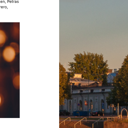
en, Petras
rero,