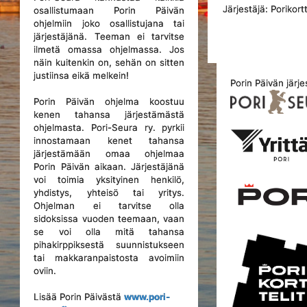
Järjestäjä: Porikortt
osallistumaan Porin Päivän
ohjelmiin joko osallistujana tai
järjestäjänä. Teeman ei tarvitse
ilmetä omassa ohjelmassa. Jos
näin kuitenkin on, sehän on sitten
justiinsa eikä melkein!
Porin Päivän järje
Porin Päivän ohjelma koostuu
kenen tahansa järjestämästä
ohjelmasta. Pori-Seura ry. pyrkii
innostamaan kenet tahansa
järjestämään omaa ohjelmaa
Porin Päivän aikaan. Järjestäjänä
voi toimia yksityinen henkilö,
yhdistys, yhteisö tai yritys.
Ohjelman ei tarvitse olla
sidoksissa vuoden teemaan, vaan
se voi olla mitä tahansa
pihakirppiksestä suunnistukseen
tai makkaranpaistosta avoimiin
oviin.
Lisää Porin Päivästä
www.pori-