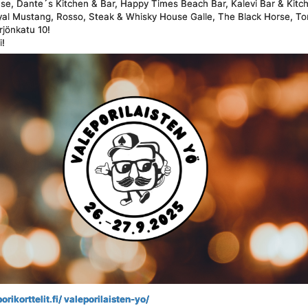
se, Dante´s Kitchen & Bar, Happy Times Beach Bar, Kalevi Bar & Kitch
yal Mustang, Rosso, Steak & Whisky House Galle, The Black Horse, To
rjönkatu 10!
i!
 porikorttelit.fi/ valeporilaisten-yo/