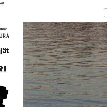
eit
stää: