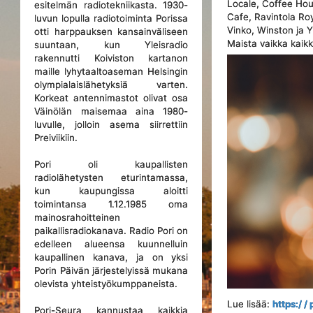
Locale, Coffee Hou
esitelmän radiotekniikasta. 1930-
Cafe, Ravintola Ro
luvun lopulla radiotoiminta Porissa
Vinko, Winston ja Y
otti harppauksen kansainväliseen
Maista vaikka kaikk
suuntaan, kun Yleisradio
rakennutti Koiviston kartanon
maille lyhytaaltoaseman Helsingin
olympialaislähetyksiä varten.
Korkeat antennimastot olivat osa
Väinölän maisemaa aina 1980-
luvulle, jolloin asema siirrettiin
Preiviikiin.
Pori oli kaupallisten
radiolähetysten eturintamassa,
kun kaupungissa aloitti
toimintansa 1.12.1985 oma
mainosrahoitteinen
paikallisradiokanava. Radio Pori on
edelleen alueensa kuunnelluin
kaupallinen kanava, ja on yksi
Porin Päivän järjestelyissä mukana
olevista yhteistyökumppaneista.
Lue lisää:
https:/ /
Pori-Seura kannustaa kaikkia