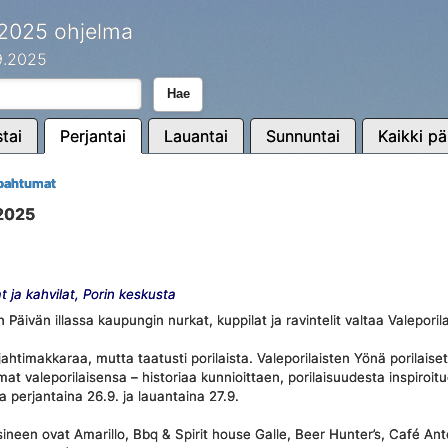
 2025 ohjelma
.9.2025
Hae
tai
Perjantai
Lauantai
Sunnuntai
Kaikki pä
tapahtumat
.2025
t ja kahvilat, Porin keskusta
Päivän illassa kaupungin nurkat, kuppilat ja ravintelit valtaa Valeporil
jahtimakkaraa, mutta taatusti porilaista. Valeporilaisten Yönä porilaiset
omat valeporilaisensa – historiaa kunnioittaen, porilaisuudesta inspiroit
lla perjantaina 26.9. ja lauantaina 27.9.
ineen ovat Amarillo, Bbq & Spirit house Galle, Beer Hunter’s, Café An