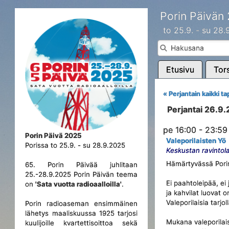
Porin Päivän
to 25.9. - su 28
Etusivu
Tors
« Perjantain kaikki 
Perjantai 26.9
pe 16:00 - 23:59
Porin Päivä 2025
Valeporilaisten Yö
Porissa to 25.9. - su 28.9.2025
Keskustan ravintola
Hämärtyvässä Porin 
65. Porin Päivää juhlitaan
25.-28.9.2025 Porin Päivän teema
Ei paahtoleipää, ei 
on
'Sata vuotta radioaalloilla'
.
ja kahvilat luovat 
Valeporilaisia tarjo
Porin radioaseman ensimmäinen
lähetys maaliskuussa 1925 tarjosi
Mukana valeporilais
kuulijoille kvartettisoittoa sekä