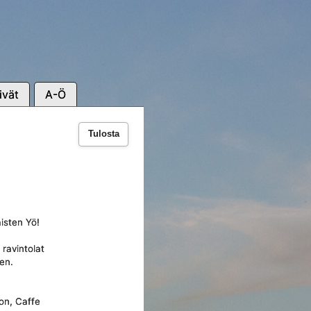
ivät
A-Ö
Tulosta
aisten Yö!
 ravintolat
uen.
ton, Caffe