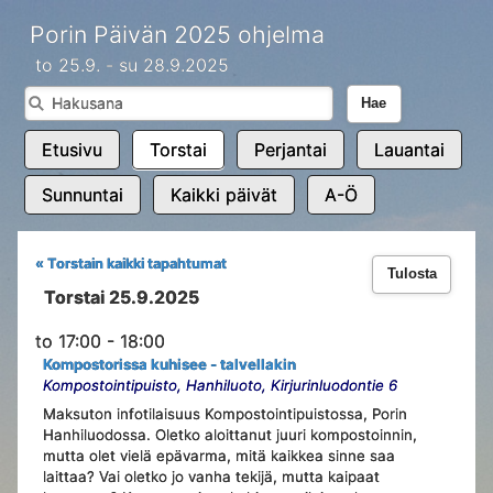
Porin Päivän 2025 ohjelma
to 25.9. - su 28.9.2025
Hae
Etusivu
Torstai
Perjantai
Lauantai
Sunnuntai
Kaikki päivät
A-Ö
« Torstain kaikki tapahtumat
Tulosta
Torstai 25.9.2025
to 17:00 - 18:00
Kompostorissa kuhisee - talvellakin
Kompostointipuisto, Hanhiluoto, Kirjurinluodontie 6
Maksuton infotilaisuus Kompostointipuistossa, Porin
Hanhiluodossa. Oletko aloittanut juuri kompostoinnin,
mutta olet vielä epävarma, mitä kaikkea sinne saa
laittaa? Vai oletko jo vanha tekijä, mutta kaipaat