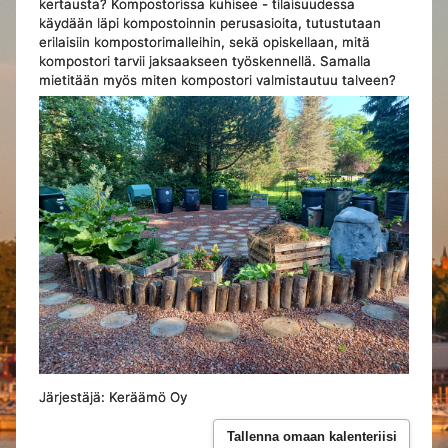
kertausta? Kompostorissa kuhisee - tilaisuudessa
käydään läpi kompostoinnin perusasioita, tutustutaan
erilaisiin kompostorimalleihin, sekä opiskellaan, mitä
kompostori tarvii jaksaakseen työskennellä. Samalla
mietitään myös miten kompostori valmistautuu talveen?
Järjestäjä: Keräämö Oy
Tallenna omaan kalenteriisi