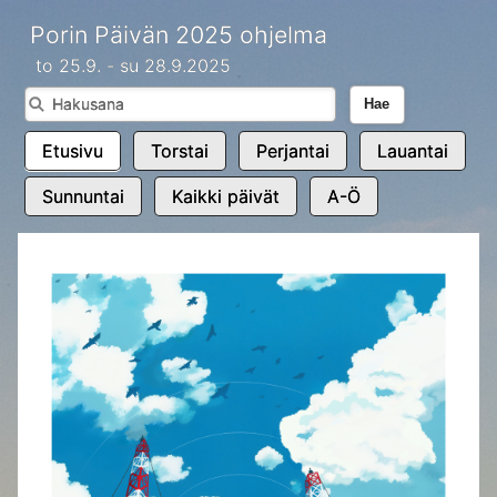
Porin Päivän 2025 ohjelma
to 25.9. - su 28.9.2025
Hae
Etusivu
Torstai
Perjantai
Lauantai
Sunnuntai
Kaikki päivät
A-Ö