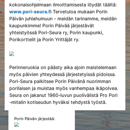
kokonaisohjelmaan ilmoittamisesta löydät täältä:
www.pori-seura.fi
Tervetuloa mukaan Porin
Päivän juhlahumuun - meidän tarinamme, meidän
kaupunkimme! Porin Päivää järjestävät
yhteistyössä Pori-Seura ry, Porin kaupunki,
Porikorttelit ja Porin Yrittäjät ry.
Perinneruokia on päästy aika ajoin maistelemaan
myös päivien yhteydessä järjestetyissä pidoissa.
Pori-Seura palkitsee Porin Päivänä nuorimman
porilaisen ja muistaa myös vanhempaa ikäpolvea.
Seura on jakanut 1960-luvun puolivälistä Pro Pori
-mitalin kotiseudun hyväksi tehdystä työstä.
Porin Päivän järjestää: