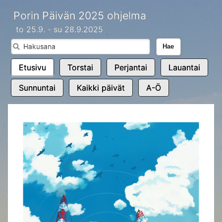
Porin Päivän 2025 ohjelma
to 25.9. - su 28.9.2025
Hae
Etusivu
Torstai
Perjantai
Lauantai
Sunnuntai
Kaikki päivät
A-Ö