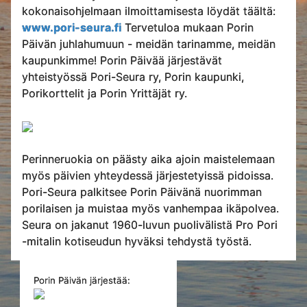
kokonaisohjelmaan ilmoittamisesta löydät täältä:
www.pori-seura.fi
Tervetuloa mukaan Porin
Päivän juhlahumuun - meidän tarinamme, meidän
kaupunkimme! Porin Päivää järjestävät
yhteistyössä Pori-Seura ry, Porin kaupunki,
Porikorttelit ja Porin Yrittäjät ry.
Perinneruokia on päästy aika ajoin maistelemaan
myös päivien yhteydessä järjestetyissä pidoissa.
Pori-Seura palkitsee Porin Päivänä nuorimman
porilaisen ja muistaa myös vanhempaa ikäpolvea.
Seura on jakanut 1960-luvun puolivälistä Pro Pori
-mitalin kotiseudun hyväksi tehdystä työstä.
Porin Päivän järjestää: