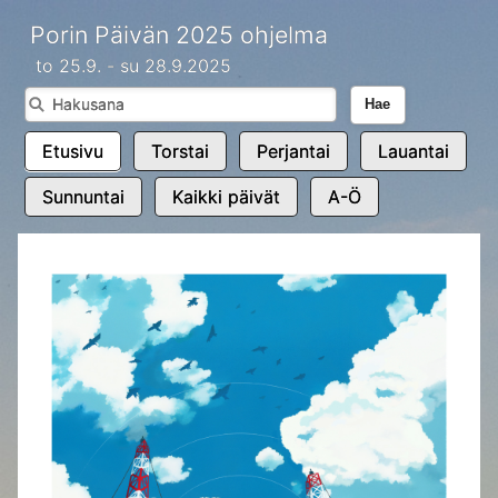
Porin Päivän 2025 ohjelma
to 25.9. - su 28.9.2025
Hae
Etusivu
Torstai
Perjantai
Lauantai
Sunnuntai
Kaikki päivät
A-Ö