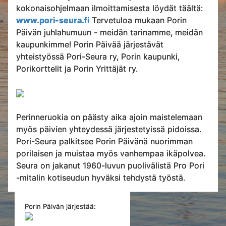
kokonaisohjelmaan ilmoittamisesta löydät täältä:
www.pori-seura.fi
Tervetuloa mukaan Porin
Päivän juhlahumuun - meidän tarinamme, meidän
kaupunkimme! Porin Päivää järjestävät
yhteistyössä Pori-Seura ry, Porin kaupunki,
Porikorttelit ja Porin Yrittäjät ry.
Perinneruokia on päästy aika ajoin maistelemaan
myös päivien yhteydessä järjestetyissä pidoissa.
Pori-Seura palkitsee Porin Päivänä nuorimman
porilaisen ja muistaa myös vanhempaa ikäpolvea.
Seura on jakanut 1960-luvun puolivälistä Pro Pori
-mitalin kotiseudun hyväksi tehdystä työstä.
Porin Päivän järjestää: