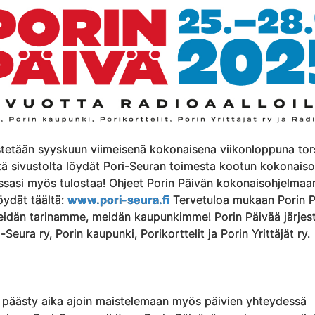
estetään syyskuun viimeisenä kokonaisena viikonloppuna tor
ltä sivustolta löydät Pori-Seuran toimesta kootun kokonais
essasi myös tulostaa! Ohjeet Porin Päivän kokonaisohjelmaa
öydät täältä:
www.pori-seura.fi
Tervetuloa mukaan Porin P
idän tarinamme, meidän kaupunkimme! Porin Päivää järjes
Seura ry, Porin kaupunki, Porikorttelit ja Porin Yrittäjät ry.
 päästy aika ajoin maistelemaan myös päivien yhteydessä