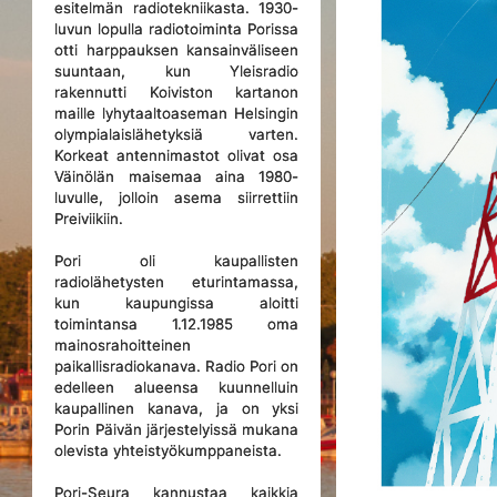
esitelmän radiotekniikasta. 1930-
luvun lopulla radiotoiminta Porissa
otti harppauksen kansainväliseen
suuntaan, kun Yleisradio
rakennutti Koiviston kartanon
maille lyhytaaltoaseman Helsingin
olympialaislähetyksiä varten.
Korkeat antennimastot olivat osa
Väinölän maisemaa aina 1980-
luvulle, jolloin asema siirrettiin
Preiviikiin.
Pori oli kaupallisten
radiolähetysten eturintamassa,
kun kaupungissa aloitti
toimintansa 1.12.1985 oma
mainosrahoitteinen
paikallisradiokanava. Radio Pori on
edelleen alueensa kuunnelluin
kaupallinen kanava, ja on yksi
Porin Päivän järjestelyissä mukana
olevista yhteistyökumppaneista.
Pori-Seura kannustaa kaikkia