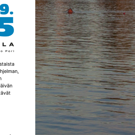
staista
ohjelman,
n
äivän
tävät