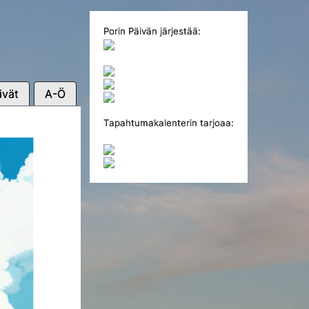
Porin Päivän järjestää:
ivät
A-Ö
Tapahtumakalenterin tarjoaa: