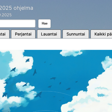
 2025 ohjelma
.9.2025
Hae
tai
Perjantai
Lauantai
Sunnuntai
Kaikki pä