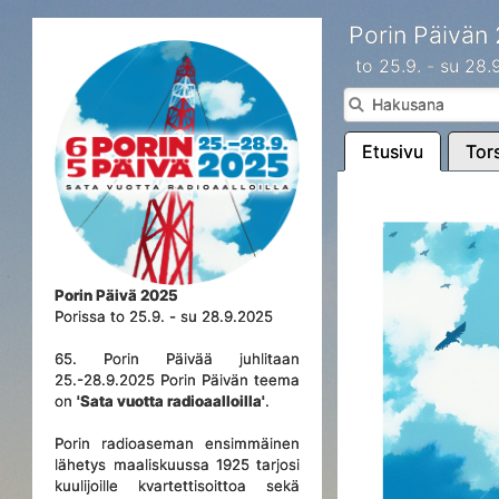
Porin Päivän
to 25.9. - su 28
Etusivu
Tors
Porin Päivä 2025
Porissa to 25.9. - su 28.9.2025
65. Porin Päivää juhlitaan
25.-28.9.2025 Porin Päivän teema
on
'Sata vuotta radioaalloilla'
.
Porin radioaseman ensimmäinen
lähetys maaliskuussa 1925 tarjosi
kuulijoille kvartettisoittoa sekä