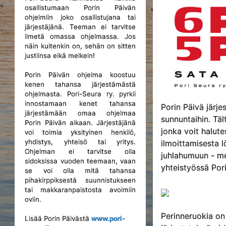
osallistumaan Porin Päivän
ohjelmiin joko osallistujana tai
järjestäjänä. Teeman ei tarvitse
ilmetä omassa ohjelmassa. Jos
näin kuitenkin on, sehän on sitten
justiinsa eikä melkein!
Porin Päivän ohjelma koostuu
kenen tahansa järjestämästä
ohjelmasta. Pori-Seura ry. pyrkii
innostamaan kenet tahansa
Porin Päivä järj
järjestämään omaa ohjelmaa
sunnuntaihin. Tä
Porin Päivän aikaan. Järjestäjänä
jonka voit halut
voi toimia yksityinen henkilö,
yhdistys, yhteisö tai yritys.
ilmoittamisesta l
Ohjelman ei tarvitse olla
juhlahumuun - me
sidoksissa vuoden teemaan, vaan
yhteistyössä Pori-
se voi olla mitä tahansa
pihakirppiksestä suunnistukseen
tai makkaranpaistosta avoimiin
oviin.
Perinneruokia on
Lisää Porin Päivästä
www.pori-