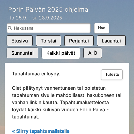
Porin Päivän 2025 ohjelma
to 25.9. - su 28.9.2025
Hae
Etusivu
Torstai
Perjantai
Lauantai
Sunnuntai
Kaikki päivät
A-Ö
Tapahtumaa ei löydy.
Tulosta
Olet päätynyt vanhentuneen tai poistetun
tapahtuman sivulle mahdollisesti hakukoneen tai
vanhan linkin kautta. Tapahtumaluettelosta
löydät kaikki kuluvan vuoden Porin Päivä -
tapahtumat.
« Siirry tapahtumalistalle