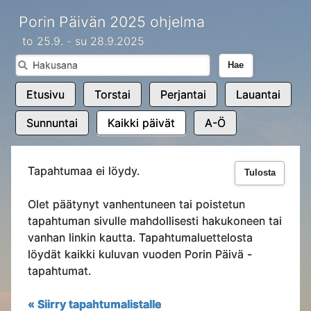
Porin Päivän 2025 ohjelma
to 25.9. - su 28.9.2025
Hae
Etusivu
Torstai
Perjantai
Lauantai
Sunnuntai
Kaikki päivät
A-Ö
Tapahtumaa ei löydy.
Tulosta
Olet päätynyt vanhentuneen tai poistetun
tapahtuman sivulle mahdollisesti hakukoneen tai
vanhan linkin kautta. Tapahtumaluettelosta
löydät kaikki kuluvan vuoden Porin Päivä -
tapahtumat.
« Siirry tapahtumalistalle