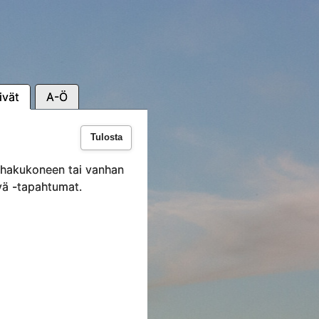
ivät
A-Ö
Tulosta
i hakukoneen tai vanhan
vä -tapahtumat.