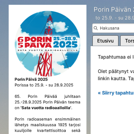
Porin Päivän
to 25.9. - su 28
Etusivu
Tors
Tapahtumaa ei l
Olet päätynyt v
linkin kautta. 
Porin Päivä 2025
Porissa to 25.9. - su 28.9.2025
« Siirry tapahtu
65. Porin Päivää juhlitaan
25.-28.9.2025 Porin Päivän teema
on
'Sata vuotta radioaalloilla'
.
Porin radioaseman ensimmäinen
lähetys maaliskuussa 1925 tarjosi
kuulijoille kvartettisoittoa sekä