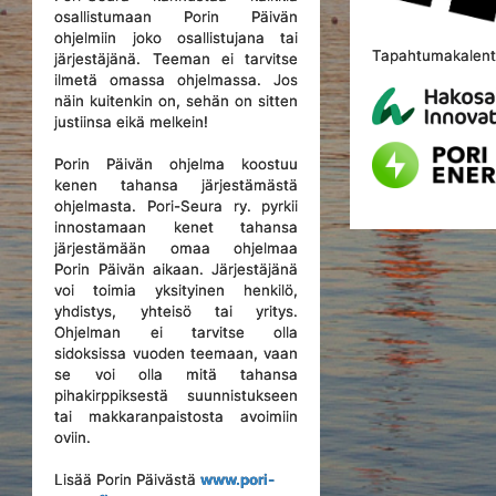
osallistumaan Porin Päivän
ohjelmiin joko osallistujana tai
Tapahtumakalente
järjestäjänä. Teeman ei tarvitse
ilmetä omassa ohjelmassa. Jos
näin kuitenkin on, sehän on sitten
justiinsa eikä melkein!
Porin Päivän ohjelma koostuu
kenen tahansa järjestämästä
ohjelmasta. Pori-Seura ry. pyrkii
innostamaan kenet tahansa
järjestämään omaa ohjelmaa
Porin Päivän aikaan. Järjestäjänä
voi toimia yksityinen henkilö,
yhdistys, yhteisö tai yritys.
Ohjelman ei tarvitse olla
sidoksissa vuoden teemaan, vaan
se voi olla mitä tahansa
pihakirppiksestä suunnistukseen
tai makkaranpaistosta avoimiin
oviin.
Lisää Porin Päivästä
www.pori-