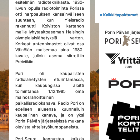
esitelmän radiotekniikasta. 1930-
luvun lopulla radiotoiminta Porissa
otti harppauksen kansainväliseen
« Kaikki tapahtumat
suuntaan, kun Yleisradio
rakennutti Koiviston kartanon
maille lyhytaaltoaseman Helsingin
Porin Päivän järje
olympialaislähetyksiä varten.
Korkeat antennimastot olivat osa
Väinölän maisemaa aina 1980-
luvulle, jolloin asema siirrettiin
Preiviikiin.
Pori oli kaupallisten
radiolähetysten eturintamassa,
kun kaupungissa aloitti
toimintansa 1.12.1985 oma
mainosrahoitteinen
paikallisradiokanava. Radio Pori on
edelleen alueensa kuunnelluin
kaupallinen kanava, ja on yksi
Porin Päivän järjestelyissä mukana
olevista yhteistyökumppaneista.
Pori-Seura kannustaa kaikkia