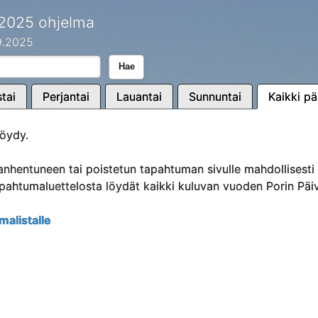
 2025 ohjelma
.9.2025
Hae
tai
Perjantai
Lauantai
Sunnuntai
Kaikki pä
öydy.
anhentuneen tai poistetun tapahtuman sivulle mahdollisest
Tapahtumaluettelosta löydät kaikki kuluvan vuoden Porin Päi
malistalle