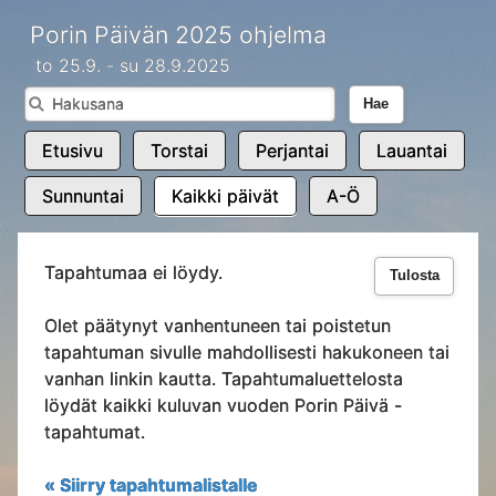
Porin Päivän 2025 ohjelma
to 25.9. - su 28.9.2025
Hae
Etusivu
Torstai
Perjantai
Lauantai
Sunnuntai
Kaikki päivät
A-Ö
Tapahtumaa ei löydy.
Tulosta
Olet päätynyt vanhentuneen tai poistetun
tapahtuman sivulle mahdollisesti hakukoneen tai
vanhan linkin kautta. Tapahtumaluettelosta
löydät kaikki kuluvan vuoden Porin Päivä -
tapahtumat.
« Siirry tapahtumalistalle