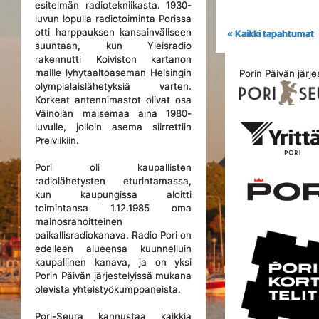
esitelmän radiotekniikasta. 1930-
luvun lopulla radiotoiminta Porissa
otti harppauksen kansainväliseen
« Kaikki tapahtumat
suuntaan, kun Yleisradio
rakennutti Koiviston kartanon
maille lyhytaaltoaseman Helsingin
Porin Päivän järje
olympialaislähetyksiä varten.
Korkeat antennimastot olivat osa
Väinölän maisemaa aina 1980-
luvulle, jolloin asema siirrettiin
Preiviikiin.
Pori oli kaupallisten
radiolähetysten eturintamassa,
kun kaupungissa aloitti
toimintansa 1.12.1985 oma
mainosrahoitteinen
paikallisradiokanava. Radio Pori on
edelleen alueensa kuunnelluin
kaupallinen kanava, ja on yksi
Porin Päivän järjestelyissä mukana
olevista yhteistyökumppaneista.
Pori-Seura kannustaa kaikkia