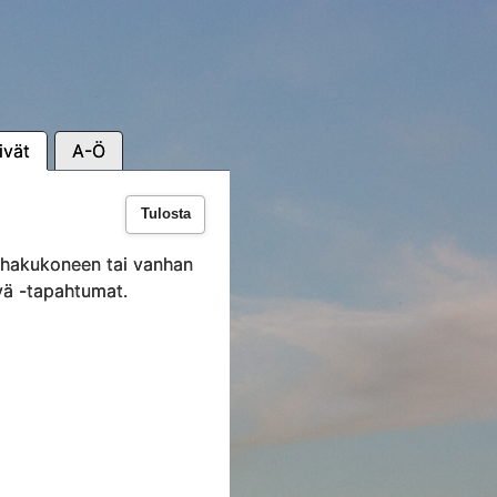
ivät
A-Ö
Tulosta
i hakukoneen tai vanhan
vä -tapahtumat.