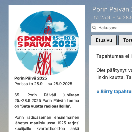
Porin Päivän
to 25.9. - su 28
Etusivu
Tors
Tapahtumaa ei l
Olet päätynyt v
linkin kautta. 
Porin Päivä 2025
Porissa to 25.9. - su 28.9.2025
« Siirry tapahtu
65. Porin Päivää juhlitaan
25.-28.9.2025 Porin Päivän teema
on
'Sata vuotta radioaalloilla'
.
Porin radioaseman ensimmäinen
lähetys maaliskuussa 1925 tarjosi
kuulijoille kvartettisoittoa sekä