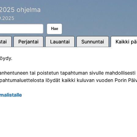
 2025 ohjelma
.9.2025
Hae
tai
Perjantai
Lauantai
Sunnuntai
Kaikki pä
öydy.
anhentuneen tai poistetun tapahtuman sivulle mahdollisest
Tapahtumaluettelosta löydät kaikki kuluvan vuoden Porin Päi
malistalle