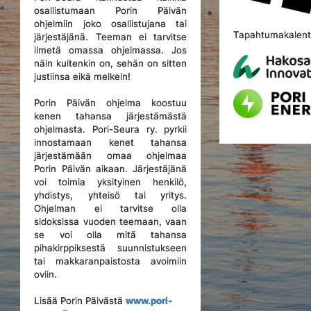
osallistumaan Porin Päivän
ohjelmiin joko osallistujana tai
Tapahtumakalente
järjestäjänä. Teeman ei tarvitse
ilmetä omassa ohjelmassa. Jos
näin kuitenkin on, sehän on sitten
justiinsa eikä melkein!
Porin Päivän ohjelma koostuu
kenen tahansa järjestämästä
ohjelmasta. Pori-Seura ry. pyrkii
innostamaan kenet tahansa
järjestämään omaa ohjelmaa
Porin Päivän aikaan. Järjestäjänä
voi toimia yksityinen henkilö,
yhdistys, yhteisö tai yritys.
Ohjelman ei tarvitse olla
sidoksissa vuoden teemaan, vaan
se voi olla mitä tahansa
pihakirppiksestä suunnistukseen
tai makkaranpaistosta avoimiin
oviin.
Lisää Porin Päivästä
www.pori-