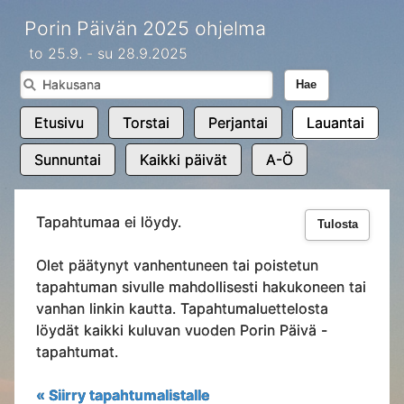
Porin Päivän 2025 ohjelma
to 25.9. - su 28.9.2025
Hae
Etusivu
Torstai
Perjantai
Lauantai
Sunnuntai
Kaikki päivät
A-Ö
Tapahtumaa ei löydy.
Tulosta
Olet päätynyt vanhentuneen tai poistetun
tapahtuman sivulle mahdollisesti hakukoneen tai
vanhan linkin kautta. Tapahtumaluettelosta
löydät kaikki kuluvan vuoden Porin Päivä -
tapahtumat.
« Siirry tapahtumalistalle