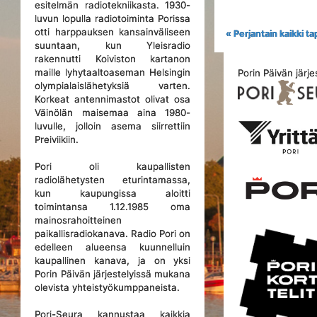
esitelmän radiotekniikasta. 1930-
luvun lopulla radiotoiminta Porissa
otti harppauksen kansainväliseen
« Perjantain kaikki 
suuntaan, kun Yleisradio
rakennutti Koiviston kartanon
maille lyhytaaltoaseman Helsingin
Porin Päivän järje
olympialaislähetyksiä varten.
Korkeat antennimastot olivat osa
Väinölän maisemaa aina 1980-
luvulle, jolloin asema siirrettiin
Preiviikiin.
Pori oli kaupallisten
radiolähetysten eturintamassa,
kun kaupungissa aloitti
toimintansa 1.12.1985 oma
mainosrahoitteinen
paikallisradiokanava. Radio Pori on
edelleen alueensa kuunnelluin
kaupallinen kanava, ja on yksi
Porin Päivän järjestelyissä mukana
olevista yhteistyökumppaneista.
Pori-Seura kannustaa kaikkia