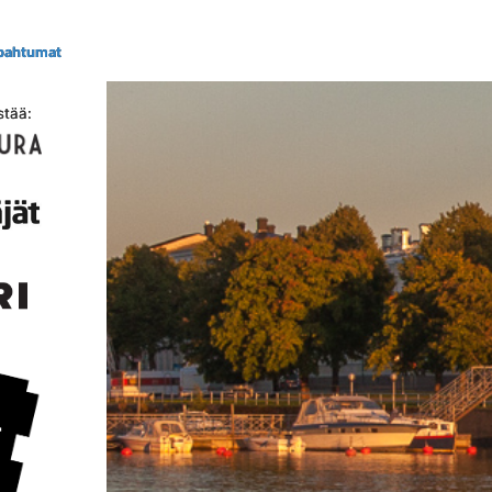
tapahtumat
stää: