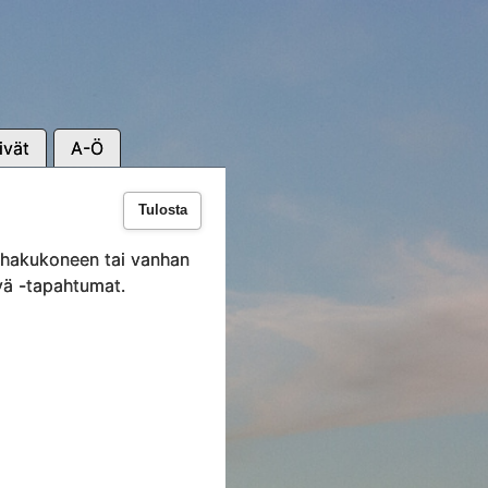
ivät
A-Ö
Tulosta
i hakukoneen tai vanhan
vä -tapahtumat.