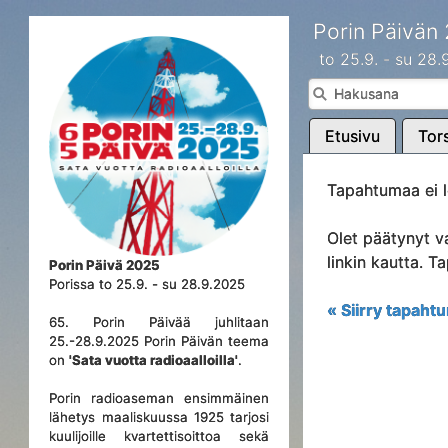
Porin Päivän
to 25.9. - su 28
Etusivu
Tors
Tapahtumaa ei l
Olet päätynyt v
linkin kautta. 
Porin Päivä 2025
Porissa to 25.9. - su 28.9.2025
« Siirry tapahtu
65. Porin Päivää juhlitaan
25.-28.9.2025 Porin Päivän teema
on
'Sata vuotta radioaalloilla'
.
Porin radioaseman ensimmäinen
lähetys maaliskuussa 1925 tarjosi
kuulijoille kvartettisoittoa sekä