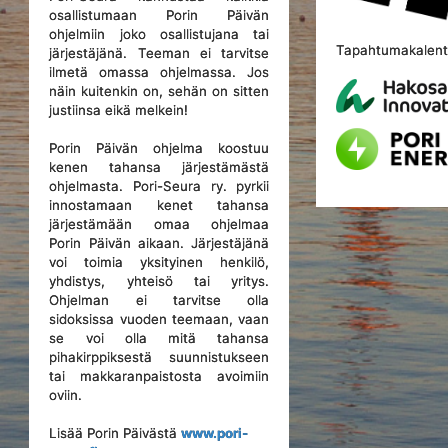
osallistumaan Porin Päivän
ohjelmiin joko osallistujana tai
Tapahtumakalente
järjestäjänä. Teeman ei tarvitse
ilmetä omassa ohjelmassa. Jos
näin kuitenkin on, sehän on sitten
justiinsa eikä melkein!
Porin Päivän ohjelma koostuu
kenen tahansa järjestämästä
ohjelmasta. Pori-Seura ry. pyrkii
innostamaan kenet tahansa
järjestämään omaa ohjelmaa
Porin Päivän aikaan. Järjestäjänä
voi toimia yksityinen henkilö,
yhdistys, yhteisö tai yritys.
Ohjelman ei tarvitse olla
sidoksissa vuoden teemaan, vaan
se voi olla mitä tahansa
pihakirppiksestä suunnistukseen
tai makkaranpaistosta avoimiin
oviin.
Lisää Porin Päivästä
www.pori-