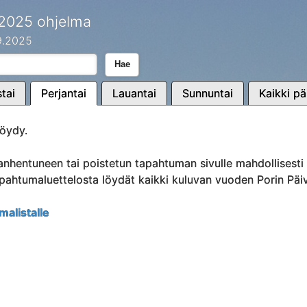
 2025 ohjelma
.9.2025
Hae
tai
Perjantai
Lauantai
Sunnuntai
Kaikki pä
öydy.
anhentuneen tai poistetun tapahtuman sivulle mahdollisest
Tapahtumaluettelosta löydät kaikki kuluvan vuoden Porin Päi
malistalle